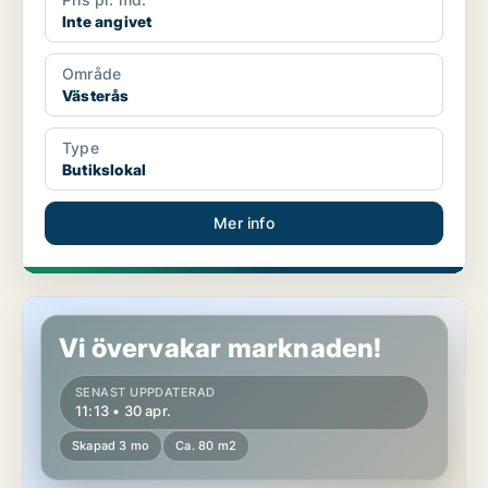
Inte angivet
Område
Västerås
Type
Butikslokal
Mer info
Butikslokal i Köping
Vi övervakar marknaden!
SENAST UPPDATERAD
11:13 • 30 apr.
Skapad 3 mo
Ca. 80 m2