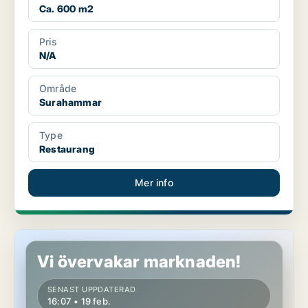
Ca. 600 m2
Pris
N/A
Område
Surahammar
Type
Restaurang
Mer info
Restaurang i Västerås
Vi övervakar marknaden!
SENAST UPPDATERAD
16:07 • 19 feb.