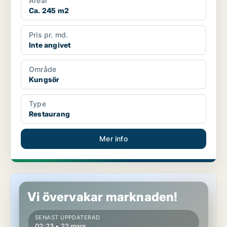
Areal
Ca. 245 m2
Pris pr. md.
Inte angivet
Område
Kungsör
Type
Restaurang
Mer info
Restaurang i Västerås
Vi övervakar marknaden!
SENAST UPPDATERAD
02:23 • 22 mars