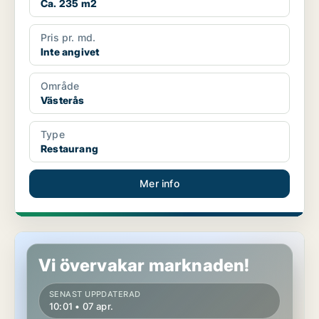
Ca. 235 m2
Pris pr. md.
Inte angivet
Område
Västerås
Type
Restaurang
Mer info
Restaurang i Västerås
Vi övervakar marknaden!
SENAST UPPDATERAD
10:01 • 07 apr.