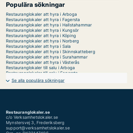
Populära sökningar
Restauranglokaler att hyra i Arboga
Restauranglokaler att hyra i Fagersta
Restauranglokaler att hyra i Hallstahammar
Restauranglokaler att hyra i Kungsör
Restauranglokaler att hyra i Köping
Restauranglokaler att hyra i Norberg
Restauranglokaler att hyra i Sala
Restauranglokaler att hyra i Skinnskatteberg
Restauranglokaler att hyra i Surahammar
Restauranglokaler att hyra i Västerås
Restauranglokaler till salu i Arboga
Restauranglokaler till salu i Fagersta
Restauranglokaler till salu i Hallstahammar
Se alla populära sökningar
Restauranglokaler till salu i Kungsör
Restauranglokaler till salu i Köping
Restauranglokaler till salu i Norberg
Restauranglokaler till salu i Sala
Restauranglokaler till salu i Skinnskatteberg
Restauranglokaler till salu i Surahammar
Restauranglokaler.se
Restauranglokaler till salu i Västerås
c/o Verksamhetslokaler.se
Mynstersvej 3, Frederiksberg
support@verksamhetslokaler.se