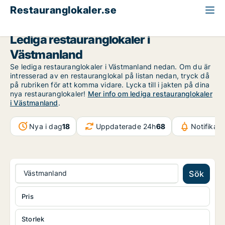
Restauranglokaler.se
Västmanland
Lediga restauranglokaler i
Västmanland
Se lediga restauranglokaler i Västmanland nedan. Om du är
intresserad av en restauranglokal på listan nedan, tryck då
på rubriken för att komma vidare. Lycka till i jakten på dina
nya restauranglokaler!
Mer info om lediga restauranglokaler
i Västmanland
.
Nya i dag
18
Uppdaterade 24h
68
Notifikat
Västmanland
Sök
Pris
Storlek