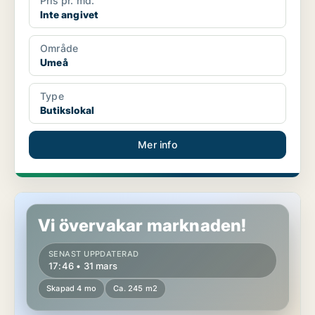
Pris pr. md.
Inte angivet
Område
Umeå
Type
Butikslokal
Mer info
Restaurang i Umeå
Vi övervakar marknaden!
SENAST UPPDATERAD
17:46 • 31 mars
Skapad 4 mo
Ca. 245 m2