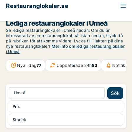
Restauranglokaler.se
Västerbotten
Umeå
Lediga restauranglokaler i Umeå
Se lediga restauranglokaler i Umeå nedan. Om du är
intresserad av en restauranglokal på listan nedan, tryck då
på rubriken för att komma vidare. Lycka till i jakten på dina
nya restauranglokaler!
Mer info om lediga restauranglokaler
i Umeå
.
Nya i dag
77
Uppdaterade 24h
82
Notifikat
Umeå
Sök
Pris
Storlek