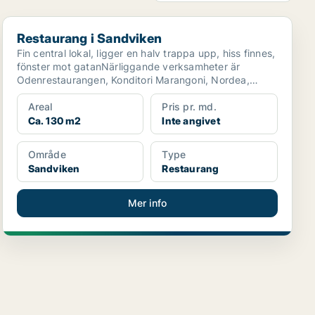
Restaurang i Sandviken
Restaurang i Sandviken
Fin central lokal, ligger en halv trappa upp, hiss finnes,
fönster mot gatanNärliggande verksamheter är
Odenrestaurangen, Konditori Marangoni, Nordea,
Synsam mm
Areal
Pris pr. md.
Ca. 130 m2
Inte angivet
Område
Type
Sandviken
Restaurang
Mer info