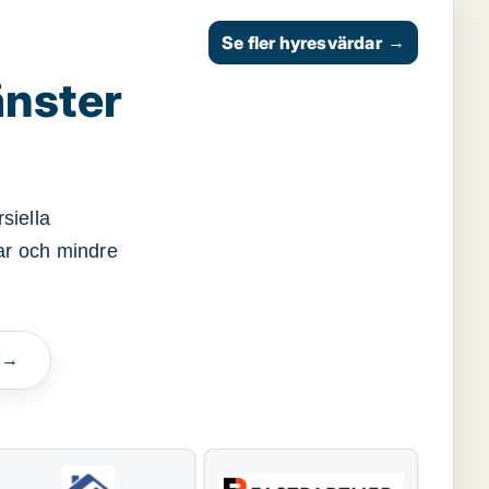
Se fler hyresvärdar
→
änster
siella
gar och mindre
n →