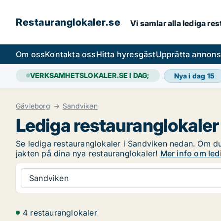
Restauranglokaler.se
Vi samlar alla lediga re
Om oss
Kontakta oss
Hitta hyresgäst
Upprätta annon
VERKSAMHETSLOKALER.SE I DAG;
Nya i dag
15
Gävleborg
Sandviken
Lediga restauranglokaler
Se lediga restauranglokaler i Sandviken nedan. Om du 
jakten på dina nya restauranglokaler!
Mer info om led
Sandviken
4 restauranglokaler