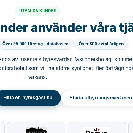
UTVALDA KUNDER
nder använder våra tj
Över 95 000 företag i databasen
Över 800 avtal årligen
nds av tusentals hyresvärdar, fastighetsbolag, kommer
ntorshotell som vill ha större synlighet, fler förfrågnin
vakans.
Hitta en hyresgäst nu
Starta uthyrningsmaskine