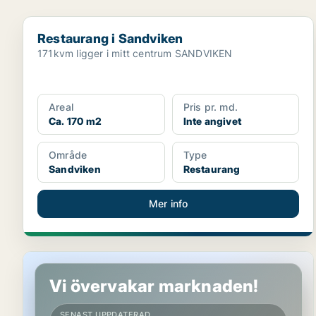
Restaurang i Sandviken
Restaurang i Sandviken
171kvm ligger i mitt centrum SANDVIKEN
Areal
Pris pr. md.
Ca. 170 m2
Inte angivet
Område
Type
Sandviken
Restaurang
Mer info
Restaurang i Sandviken
Vi övervakar marknaden!
SENAST UPPDATERAD