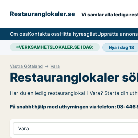
Restauranglokaler.se
Vi samlar alla lediga re
Om oss
Kontakta oss
Hitta hyresgäst
Upprätta annon
VERKSAMHETSLOKALER.SE I DAG;
Nya i dag
18
Västra Götaland
Vara
Restauranglokaler sök
Har du en ledig restauranglokal i Vara? Starta din uth
Få snabbt hjälp med uthyrningen via telefon: 08-446 8
Vara