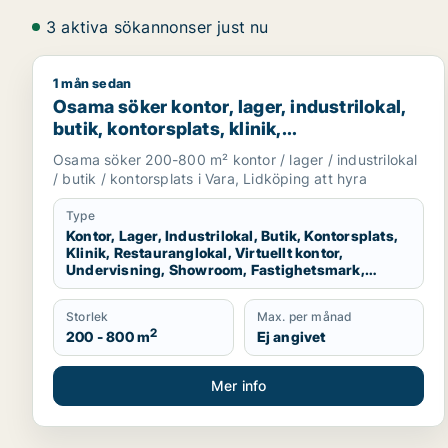
3 aktiva sökannonser just nu
1 mån sedan
Osama söker kontor, lager, industrilokal, butik, kon
Osama söker kontor, lager, industrilokal,
butik, kontorsplats, klinik,
restauranglokal, virtuellt kontor,
Osama söker 200-800 m² kontor / lager / industrilokal
undervisning, showroom, fastighetsmark
/ butik / kontorsplats i Vara, Lidköping att hyra
eller garage för uthyrning i Vara eller
Lidköping
Type
Kontor, Lager, Industrilokal, Butik, Kontorsplats,
Klinik, Restauranglokal, Virtuellt kontor,
Undervisning, Showroom, Fastighetsmark,
Garage
Storlek
Max. per månad
2
200 - 800 m
Ej angivet
Mer info