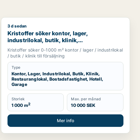
3 d sedan
visning, showroom, fastighetsmark eller garage för uthyrning
restauranglokal, fastighetsmark, bostadsfastighet, hotell elle
Kristoffer söker kontor, lager, industrilokal, butik, klin
Kristoffer söker kontor, lager,
industrilokal, butik, klinik,
restauranglokal, bostadsfastighet, hotell
Kristoffer söker 0-1000 m² kontor / lager / industrilokal
eller garage till salu i Sotenäs, Vårgårda
/ butik / klinik till försäljning
eller Grästorp m.fl.
Type
Kontor, Lager, Industrilokal, Butik, Klinik,
Restauranglokal, Bostadsfastighet, Hotell,
Garage
Storlek
Max. per månad
2
1 000 m
10 000 SEK
Mer info