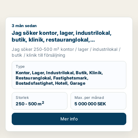
3 mån sedan
torsplats, klinik, restauranglokal, virtuellt kontor, under
Jag söker kontor, lager, industrilokal, butik, klinik, 
Jag söker kontor, lager, industrilokal,
butik, klinik, restauranglokal,
fastighetsmark, bostadsfastighet, hotell
Jag söker 250-500 m² kontor / lager / industrilokal /
eller garage till salu i Grästorp, Vara eller
butik / klinik till försäljning
Götene m.fl.
Type
Kontor, Lager, Industrilokal, Butik, Klinik,
Restauranglokal, Fastighetsmark,
Bostadsfastighet, Hotell, Garage
Storlek
Max. per månad
2
250 - 500 m
5 000 000 SEK
Mer info