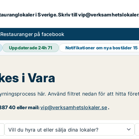
stauranglokaler i Sverige. Skriv till vip@verksamhetslokal
s
Restauranger på facebook
Uppdaterade 24h
71
Notifikationer om nya bostäder
15
es i Vara
yrningsprocess här. Använd filtret nedan för att hitta för
87 40 eller mail:
vip@verksamhetslokaler.se
.
Vill du hyra ut eller sälja dina lokaler?