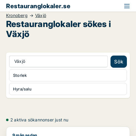
Restauranglokaler.se
Kronoberg
Växjö
Restauranglokaler sökes i
Växjö
Växjö
Sök
Storlek
Hyra/salu
2 aktiva sökannonser just nu
9 mån sedan
Yzdan söker kontor, lager, industrilokal, butik, restaurangloka