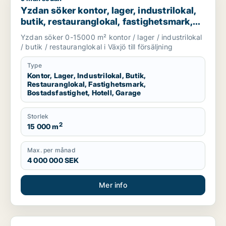
Yzdan söker kontor, lager, industrilokal,
butik, restauranglokal, fastighetsmark,
bostadsfastighet, hotell eller garage till
Yzdan söker 0-15000 m² kontor / lager / industrilokal
salu i Växjö
/ butik / restauranglokal i Växjö till försäljning
Type
Kontor, Lager, Industrilokal, Butik,
Restauranglokal, Fastighetsmark,
Bostadsfastighet, Hotell, Garage
Storlek
2
15 000 m
Max. per månad
4 000 000 SEK
Mer info