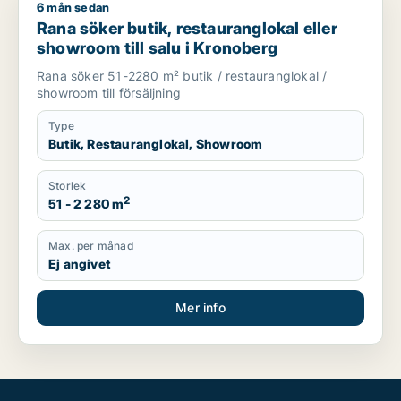
6 mån sedan
Rana söker butik, restauranglokal eller showroom till salu i 
Rana söker butik, restauranglokal eller
showroom till salu i Kronoberg
Rana söker 51-2280 m² butik / restauranglokal /
showroom till försäljning
Type
Butik, Restauranglokal, Showroom
Storlek
2
51 - 2 280 m
Max. per månad
Ej angivet
Mer info