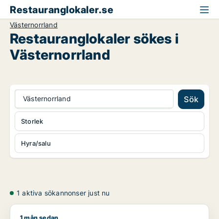
Restauranglokaler.se
Västernorrland
Restauranglokaler sökes i
Västernorrland
Västernorrland
Sök
Storlek
Hyra/salu
1 aktiva sökannonser just nu
1 mån sedan
Michael söker restauranglokal för uthyrning i Nordanstig, Ång