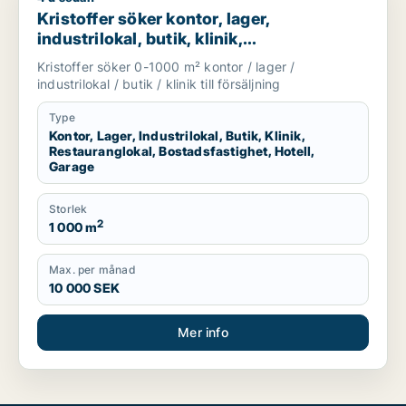
Kristoffer söker kontor, lager,
industrilokal, butik, klinik,
restauranglokal, bostadsfastighet, hotell
Kristoffer söker 0-1000 m² kontor / lager /
eller garage till salu i Sotenäs, Vårgårda
industrilokal / butik / klinik till försäljning
eller Grästorp m.fl.
Type
Kontor, Lager, Industrilokal, Butik, Klinik,
Restauranglokal, Bostadsfastighet, Hotell,
Garage
Storlek
2
1 000 m
Max. per månad
10 000 SEK
Mer info