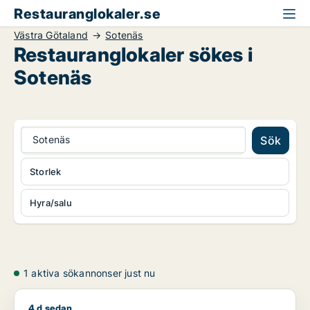
Restauranglokaler.se
Västra Götaland
Sotenäs
Restauranglokaler sökes i
Sotenäs
Sotenäs
Sök
Storlek
Hyra/salu
1 aktiva sökannonser just nu
4 d sedan
Kristoffer söker kontor, lager, industrilokal, butik, klinik, res