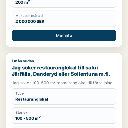
2
200 m
Max. per månad
2 000 000 SEK
Mer info
1 mån sedan
Jag söker restauranglokal till salu i Järfälla, Danderyd eller S
Jag söker restauranglokal till salu i
Järfälla, Danderyd eller Sollentuna m.fl.
Jag söker 100-500 m² restauranglokal till försäljning
Type
Restauranglokal
Storlek
2
100 - 500 m