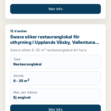
Mer info
12 d sedan
Swara söker restauranglokal för uthyrning i Upplands Väsby, 
Swara söker restauranglokal för
uthyrning i Upplands Väsby, Vallentuna
eller Österåker m.fl.
Swara söker 6-25 m² restauranglokal att hyra
Type
Restauranglokal
Storlek
2
6 - 25 m
Max. per månad
Ej angivet
Mer info