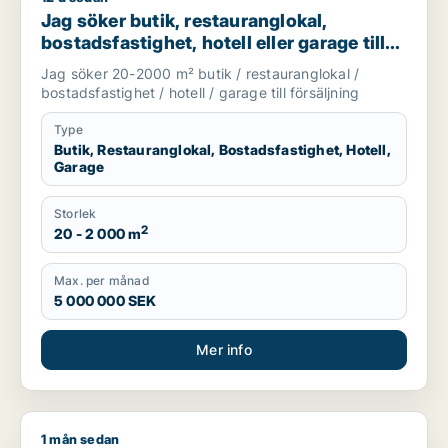
Jag söker butik, restauranglokal,
bostadsfastighet, hotell eller garage till
salu i Stockholms län
Jag söker 20-2000 m² butik / restauranglokal /
bostadsfastighet / hotell / garage till försäljning
Type
Butik, Restauranglokal, Bostadsfastighet, Hotell,
Garage
Storlek
2
20 - 2 000 m
Max. per månad
5 000 000 SEK
Mer info
1 mån sedan
Ali söker restauranglokal för uthyrning i Järfälla, Huddinge el