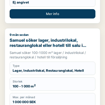
Ej angivet
Mer info
9 mån sedan
Samuel söker lager, industrilokal, restauranglokal eller hotell
Samuel söker lager, industrilokal,
restauranglokal eller hotell till salu i
Upplands Väsby, Vallentuna eller
Samuel söker 100-1000 m² lager / industrilokal /
Upplands-Bro m.fl.
restauranglokal / hotell till försäljning
Type
Lager, Industrilokal, Restauranglokal, Hotell
Storlek
2
100 - 1 000 m
Max. per månad
1 000 000 SEK