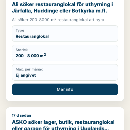
Ali söker restauranglokal för uthyrning i
Järfälla, Huddinge eller Botkyrka m.fl.
Ali söker 200-8000 m² restauranglokal att hyra
Type
Restauranglokal
Storlek
2
200 - 8 000 m
Max. per månad
Ej angivet
Mer info
17 d sedan
ASKO söker lager, butik, restauranglokal eller garage för uthy
ASKO söker lager, butik, restauranglokal
eller garage för uthyrning i Upplands