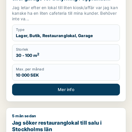
Väsby, Vallentuna eller Järfälla m.fl.
Jag letar efter en lokal till liten kiosk/affär var jag kan
kanske ha en liten cafeteria till mina kunder. Behöver
inte va...
Type
Lager, Butik, Restauranglokal, Garage
Storlek
2
30 - 100 m
Max. per månad
10 000 SEK
Mer info
5 mån sedan
Jag söker restauranglokal till salu i Stockholms län
Jag söker restauranglokal till salu i
Stockholms län