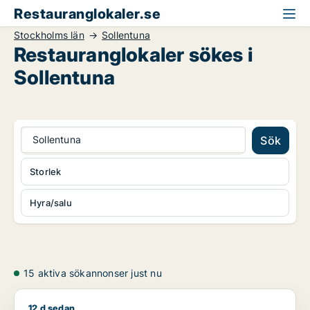
Restauranglokaler.se
Stockholms län
Sollentuna
Restauranglokaler sökes i
Sollentuna
Sollentuna
Sök
Storlek
Hyra/salu
15 aktiva sökannonser just nu
12 d sedan
Jag söker butik, restauranglokal, bostadsfastighet, hotell elle