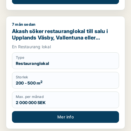
7 mån sedan
Akash söker restauranglokal till salu i Upplands Väsby, Vallen
Akash söker restauranglokal till salu i
Upplands Väsby, Vallentuna eller
Österåker m.fl.
En Restaurang lokal
Type
Restauranglokal
Storlek
2
200 - 500 m
Max. per månad
2 000 000 SEK
Mer info