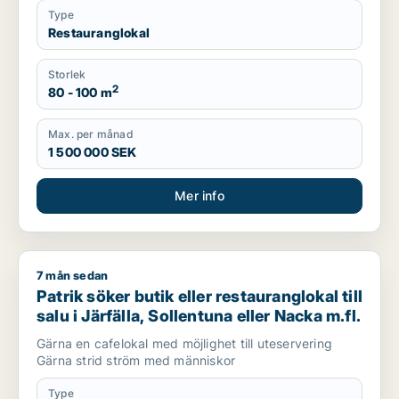
Type
Restauranglokal
Storlek
2
80 - 100 m
Max. per månad
1 500 000 SEK
Mer info
7 mån sedan
Patrik söker butik eller restauranglokal till salu i Järfälla, So
Patrik söker butik eller restauranglokal till
salu i Järfälla, Sollentuna eller Nacka m.fl.
Gärna en cafelokal med möjlighet till uteservering
Gärna strid ström med människor
Type