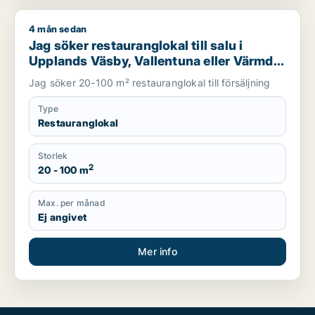
4 mån sedan
Jag söker restauranglokal till salu i Upplands Väsby, Vallentu
Jag söker restauranglokal till salu i
Upplands Väsby, Vallentuna eller Värmdö
m.fl.
Jag söker 20-100 m² restauranglokal till försäljning
Type
Restauranglokal
Storlek
2
20 - 100 m
Max. per månad
Ej angivet
Mer info