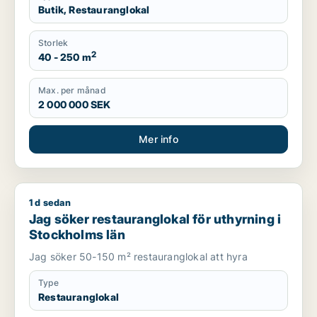
Butik, Restauranglokal
Storlek
2
40 - 250 m
Max. per månad
2 000 000 SEK
Mer info
1 d sedan
Jag söker restauranglokal för uthyrning i Stockholms län
Jag söker restauranglokal för uthyrning i
Stockholms län
Jag söker 50-150 m² restauranglokal att hyra
Type
Restauranglokal