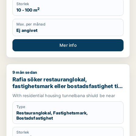
Storlek
2
10 - 100 m
Max. per månad
Ej angivet
Mer info
9 mån sedan
Rafia söker restauranglokal, fastighetsmark eller bostadsfastig
Rafia söker restauranglokal,
fastighetsmark eller bostadsfastighet till
salu i Järfälla, Danderyd eller Sollentuna
With residential housing tunnelbana shiuld be near
m.fl.
Type
Restauranglokal, Fastighetsmark,
Bostadsfastighet
Storlek