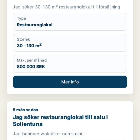
Jag söker 30-130 m² restauranglokal till försäljning
Type
Restauranglokal
Storlek
2
30 - 130 m
Max. per månad
800 000 SEK
Mer info
5 mån sedan
Jag söker restauranglokal till salu i Sollentuna
Jag söker restauranglokal till salu i
Sollentuna
Jag behöver wokrätter och sushi.