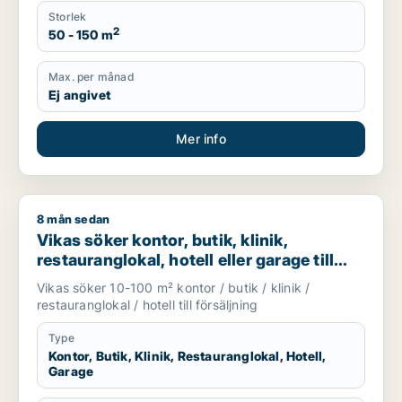
Storlek
2
50 - 150 m
Max. per månad
Ej angivet
Mer info
8 mån sedan
Vikas söker kontor, butik, klinik, restauranglokal, hotell eller
Vikas söker kontor, butik, klinik,
restauranglokal, hotell eller garage till
salu i Upplands Väsby, Vallentuna eller
Vikas söker 10-100 m² kontor / butik / klinik /
Österåker m.fl.
restauranglokal / hotell till försäljning
Type
Kontor, Butik, Klinik, Restauranglokal, Hotell,
Garage