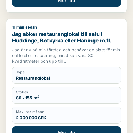
Mer info
11 mån sedan
Jag söker restauranglokal till salu i Huddinge, Botkyrka eller
Jag söker restauranglokal till salu i
Huddinge, Botkyrka eller Haninge m.fl.
Jag är ny på min företag och behöver en plats för min
caffe eller restaurang, minst kan vara 80
kvadratmeter och upp till ...
Type
Restauranglokal
Storlek
2
80 - 155 m
Max. per månad
2 000 000 SEK
Mer info