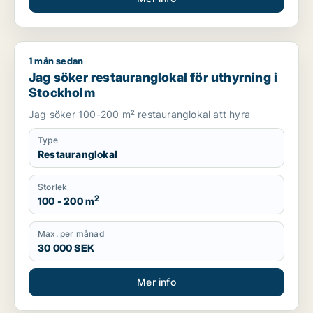
1 mån sedan
Jag söker restauranglokal för uthyrning i Stockholm
Jag söker restauranglokal för uthyrning i
Stockholm
Jag söker 100-200 m² restauranglokal att hyra
Type
Restauranglokal
Storlek
2
100 - 200 m
Max. per månad
30 000 SEK
Mer info