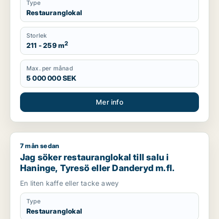
Type
Restauranglokal
Storlek
2
211 - 259 m
Max. per månad
5 000 000 SEK
Mer info
7 mån sedan
Jag söker restauranglokal till salu i Haninge, Tyresö eller Da
Jag söker restauranglokal till salu i
Haninge, Tyresö eller Danderyd m.fl.
En liten kaffe eller tacke awey
Type
Restauranglokal