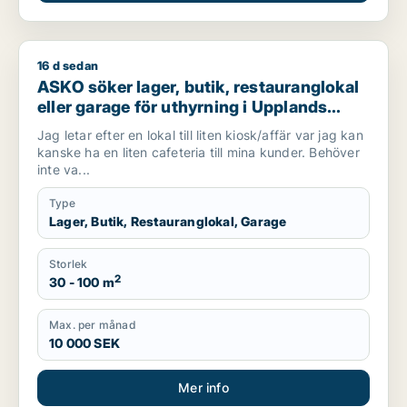
16 d sedan
ASKO söker lager, butik, restauranglokal eller garage för uthy
ASKO söker lager, butik, restauranglokal
eller garage för uthyrning i Upplands
Väsby, Vallentuna eller Järfälla m.fl.
Jag letar efter en lokal till liten kiosk/affär var jag kan
kanske ha en liten cafeteria till mina kunder. Behöver
inte va...
Type
Lager, Butik, Restauranglokal, Garage
Storlek
2
30 - 100 m
Max. per månad
10 000 SEK
Mer info