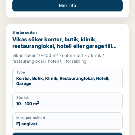
Mer info
8 mån sedan
Vikas söker kontor, butik, klinik, restauranglokal, hotell eller
Vikas söker kontor, butik, klinik,
restauranglokal, hotell eller garage till
salu i Upplands Väsby, Vallentuna eller
Vikas söker 10-100 m² kontor / butik / klinik /
Österåker m.fl.
restauranglokal / hotell till försäljning
Type
Kontor, Butik, Klinik, Restauranglokal, Hotell,
Garage
Storlek
2
10 - 100 m
Max. per månad
Ej angivet