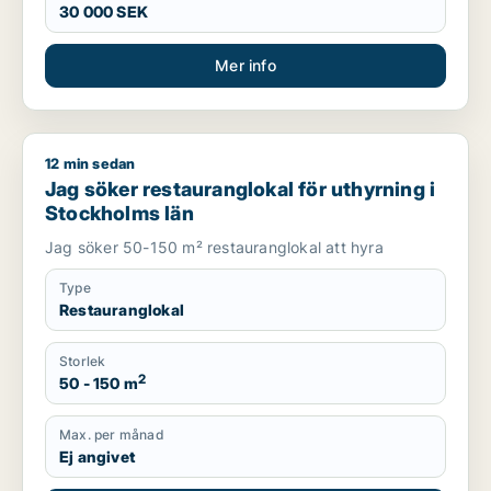
30 000 SEK
Mer info
12 min sedan
Jag söker restauranglokal för uthyrning i Stockholms län
Jag söker restauranglokal för uthyrning i
Stockholms län
Jag söker 50-150 m² restauranglokal att hyra
Type
Restauranglokal
Storlek
2
50 - 150 m
Max. per månad
Ej angivet