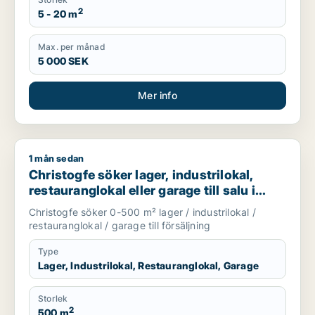
2
5 - 20 m
Max. per månad
5 000 SEK
Mer info
1 mån sedan
Christogfe söker lager, industrilokal, restauranglokal eller g
Christogfe söker lager, industrilokal,
restauranglokal eller garage till salu i
Nykvarn, Stockholm Innerstad eller
Christogfe söker 0-500 m² lager / industrilokal /
Kungsholmen m.fl.
restauranglokal / garage till försäljning
Type
Lager, Industrilokal, Restauranglokal, Garage
Storlek
2
500 m