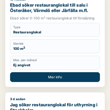
Ebad söker restauranglokal till salu i
Österåker, Värmdö eller Järfälla m.fl.
Ebad söker 0-100 m² restauranglokal till försäljning
Type
Restauranglokal
Storlek
2
100 m
Max. per månad
Ej angivet
Mer info
3 d sedan
Jag söker restauranglokal för uthyrning i Stockholm
Jag söker restauranglokal för uthyrning i