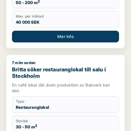
2
50 - 200 m
Max. per månad
40 000 SEK
Mer info
7 mån sedan
Britta söker restauranglokal till salu i Stockholm
Britta söker restauranglokal till salu i
Stockholm
En café lokal där även produktion av Bakverk kan
ske.
Type
Restauranglokal
Storlek
2
30 - 50 m