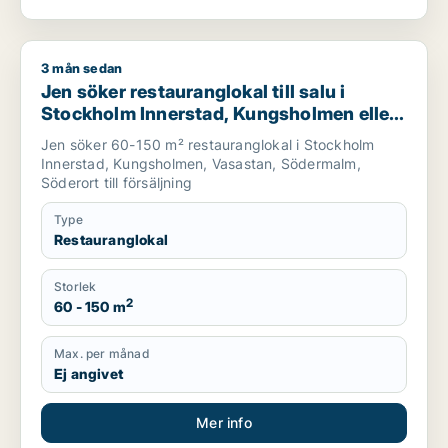
3 mån sedan
Jen söker restauranglokal till salu i Stockholm Innerstad, Ku
Jen söker restauranglokal till salu i
Stockholm Innerstad, Kungsholmen eller
Vasastan m.fl.
Jen söker 60-150 m² restauranglokal i Stockholm
Innerstad, Kungsholmen, Vasastan, Södermalm,
Söderort till försäljning
Type
Restauranglokal
Storlek
2
60 - 150 m
Max. per månad
Ej angivet
Mer info