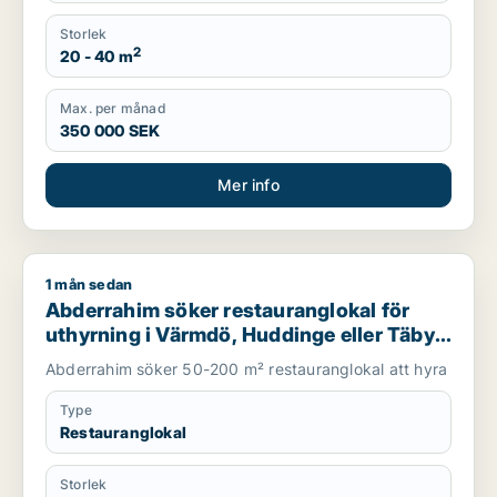
Storlek
2
20 - 40 m
Max. per månad
350 000 SEK
Mer info
1 mån sedan
Abderrahim söker restauranglokal för uthyrning i Värmdö, Hu
Abderrahim söker restauranglokal för
uthyrning i Värmdö, Huddinge eller Täby
m.fl.
Abderrahim söker 50-200 m² restauranglokal att hyra
Type
Restauranglokal
Storlek