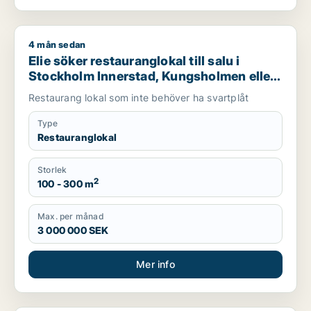
4 mån sedan
Elie söker restauranglokal till salu i Stockholm Innerstad, Ku
Elie söker restauranglokal till salu i
Stockholm Innerstad, Kungsholmen eller
Vasastan m.fl.
Restaurang lokal som inte behöver ha svartplåt
Type
Restauranglokal
Storlek
2
100 - 300 m
Max. per månad
3 000 000 SEK
Mer info