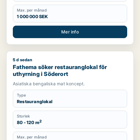
Max. per månad
1 000 000 SEK
Mer info
5 d sedan
Fathema söker restauranglokal för uthyrning i Söderort
Fathema söker restauranglokal för
uthyrning i Söderort
Asiatiska bengaliska mat koncept.
Type
Restauranglokal
Storlek
2
80 - 120 m
Max. per månad