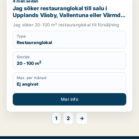
4 mån sedan
Jag söker restauranglokal till salu i Upplands Väsby, Vallentu
Jag söker restauranglokal till salu i
Upplands Väsby, Vallentuna eller Värmdö
m.fl.
Jag söker 20-100 m² restauranglokal till försäljning
Type
Restauranglokal
Storlek
2
20 - 100 m
Max. per månad
Ej angivet
Mer info
1
2
→