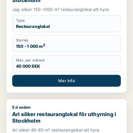
Stockholm
Jag söker 150-1000 m² restauranglokal att hyra
Type
Restauranglokal
Storlek
2
150 - 1 000 m
Max. per månad
40 000 SEK
Mer info
5 d sedan
Ari söker restauranglokal för uthyrning i Stockholm
Ari söker restauranglokal för uthyrning i
Stockholm
Ari söker 40-80 m² restauranglokal att hyra