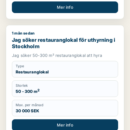
Mer info
1 mån sedan
Jag söker restauranglokal för uthyrning i Stockholm
Jag söker restauranglokal för uthyrning i
Stockholm
Jag söker 50-300 m² restauranglokal att hyra
Type
Restauranglokal
Storlek
2
50 - 300 m
Max. per månad
30 000 SEK
Mer info