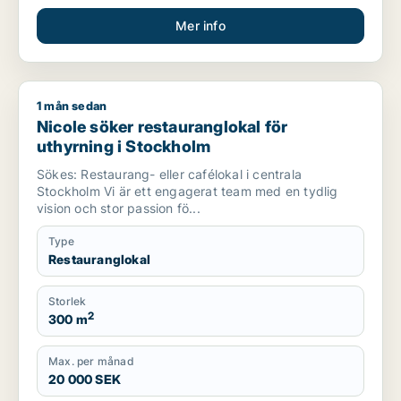
Mer info
1 mån sedan
Nicole söker restauranglokal för uthyrning i Stockholm
Nicole söker restauranglokal för
uthyrning i Stockholm
Sökes: Restaurang- eller cafélokal i centrala
Stockholm Vi är ett engagerat team med en tydlig
vision och stor passion fö...
Type
Restauranglokal
Storlek
2
300 m
Max. per månad
20 000 SEK