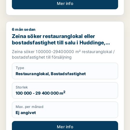
Mer info
6 mån sedan
Zeina söker restauranglokal eller bostadsfastighet till salu i
Zeina söker restauranglokal eller
bostadsfastighet till salu i Huddinge,
Tyresö eller Nacka m.fl.
Zeina söker 100000-29400000 m² restauranglokal /
bostadsfastighet till försäljning
Type
Restauranglokal, Bostadsfastighet
Storlek
2
100 000 - 29 400 000 m
Max. per månad
Ej angivet
Mer info