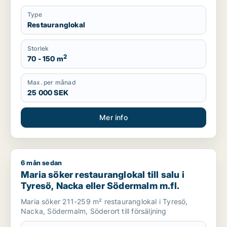
Type
Restauranglokal
Storlek
2
70 - 150 m
Max. per månad
25 000 SEK
Mer info
6 mån sedan
Maria söker restauranglokal till salu i Tyresö, Nacka eller Sö
Maria söker restauranglokal till salu i
Tyresö, Nacka eller Södermalm m.fl.
Maria söker 211-259 m² restauranglokal i Tyresö,
Nacka, Södermalm, Söderort till försäljning