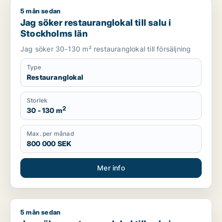
5 mån sedan
Jag söker restauranglokal till salu i Stockholms län
Jag söker restauranglokal till salu i
Stockholms län
Jag söker 30-130 m² restauranglokal till försäljning
Type
Restauranglokal
Storlek
2
30 - 130 m
Max. per månad
800 000 SEK
Mer info
5 mån sedan
Jag söker restauranglokal till salu i Huddinge, Tyresö eller N