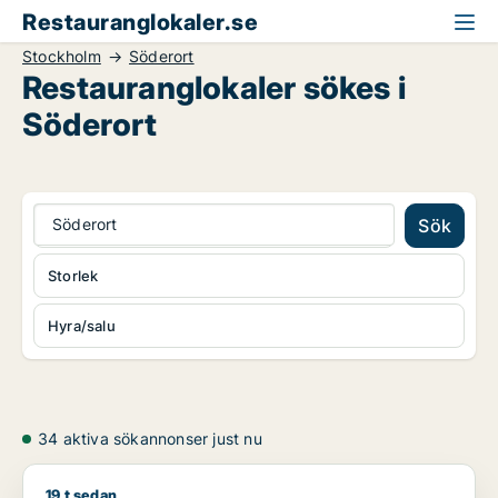
Restauranglokaler.se
Stockholm
Söderort
Restauranglokaler sökes i
Söderort
Söderort
Sök
Storlek
Hyra/salu
34 aktiva sökannonser just nu
19 t sedan
Ebad söker restauranglokal till salu i Österåker, Värmdö eller 