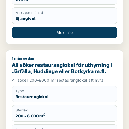
Max. per månad
Ej angivet
Mer info
1 mån sedan
Ali söker restauranglokal för uthyrning i Järfälla, Huddinge el
Ali söker restauranglokal för uthyrning i
Järfälla, Huddinge eller Botkyrka m.fl.
Ali söker 200-8000 m² restauranglokal att hyra
Type
Restauranglokal
Storlek
2
200 - 8 000 m