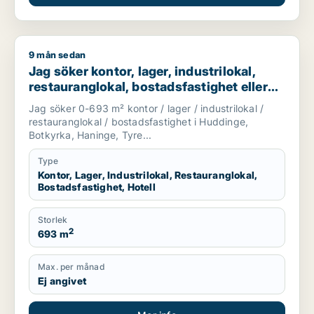
9 mån sedan
Jag söker kontor, lager, industrilokal, restauranglokal, bostad
Jag söker kontor, lager, industrilokal,
restauranglokal, bostadsfastighet eller
hotell till salu i Huddinge, Botkyrka eller
Jag söker 0-693 m² kontor / lager / industrilokal /
Haninge m.fl.
restauranglokal / bostadsfastighet i Huddinge,
Botkyrka, Haninge, Tyre...
Type
Kontor, Lager, Industrilokal, Restauranglokal,
Bostadsfastighet, Hotell
Storlek
2
693 m
Max. per månad
Ej angivet