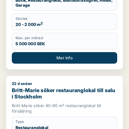
Butik, Restauranglokal, Bostadsfastighet, Hotell,
Garage
Storlek
2
20 - 2 000 m
Max. per månad
5 000 000 SEK
Mer info
22 d sedan
Britt-Marie söker restauranglokal till salu i Stockholm
Britt-Marie söker restauranglokal till salu
i Stockholm
Britt-Marie söker 40-90 m² restauranglokal till
försäljning
Type
Restauranglokal