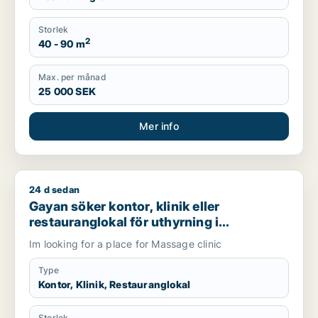
Storlek
2
40 - 90 m
Max. per månad
25 000 SEK
Mer info
24 d sedan
Gayan söker kontor, klinik eller restauranglokal för uthyrning
Gayan söker kontor, klinik eller
restauranglokal för uthyrning i
Stockholm Innerstad eller Söderort
Im looking for a place for Massage clinic
Type
Kontor, Klinik, Restauranglokal
Storlek