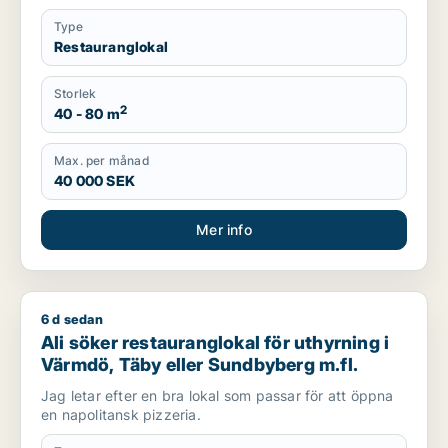
Type
Restauranglokal
Storlek
2
40 - 80 m
Max. per månad
40 000 SEK
Mer info
6 d sedan
Ali söker restauranglokal för uthyrning i Värmdö, Täby eller
Ali söker restauranglokal för uthyrning i
Värmdö, Täby eller Sundbyberg m.fl.
Jag letar efter en bra lokal som passar för att öppna
en napolitansk pizzeria.