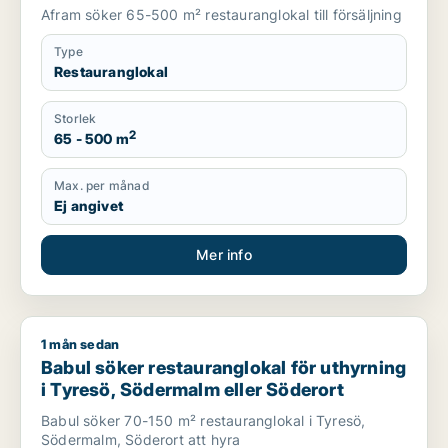
Afram söker 65-500 m² restauranglokal till försäljning
Type
Restauranglokal
Storlek
2
65 - 500 m
Max. per månad
Ej angivet
Mer info
1 mån sedan
Babul söker restauranglokal för uthyrning i Tyresö, Södermal
Babul söker restauranglokal för uthyrning
i Tyresö, Södermalm eller Söderort
Babul söker 70-150 m² restauranglokal i Tyresö,
Södermalm, Söderort att hyra