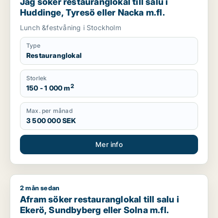
Jag söker restauranglokal till salu i
Huddinge, Tyresö eller Nacka m.fl.
Lunch &festvåning i Stockholm
Type
Restauranglokal
Storlek
2
150 - 1 000 m
Max. per månad
3 500 000 SEK
Mer info
2 mån sedan
Afram söker restauranglokal till salu i Ekerö, Sundbyberg elle
Afram söker restauranglokal till salu i
Ekerö, Sundbyberg eller Solna m.fl.