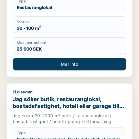
Type
Restauranglokal
Storlek
2
30 - 100 m
Max. per månad
25 000 SEK
Mer info
11 d sedan
Jag söker butik, restauranglokal, bostadsfastighet, hotell elle
Jag söker butik, restauranglokal,
bostadsfastighet, hotell eller garage till
salu i Stockholms län
Jag söker 20-2000 m² butik / restauranglokal /
bostadsfastighet / hotell / garage till försäljning
Type