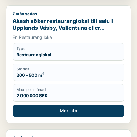
7 mån sedan
Akash söker restauranglokal till salu i Upplands Väsby, Vallen
Akash söker restauranglokal till salu i
Upplands Väsby, Vallentuna eller
Österåker m.fl.
En Restaurang lokal
Type
Restauranglokal
Storlek
2
200 - 500 m
Max. per månad
2 000 000 SEK
Mer info