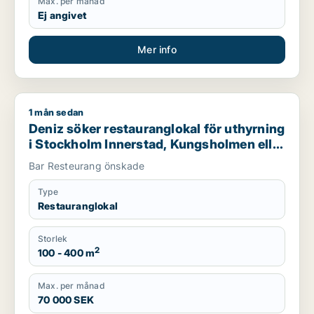
Max. per månad
Ej angivet
Mer info
1 mån sedan
Deniz söker restauranglokal för uthyrning i Stockholm Inners
Deniz söker restauranglokal för uthyrning
i Stockholm Innerstad, Kungsholmen eller
Vasastan m.fl.
Bar Resteurang önskade
Type
Restauranglokal
Storlek
2
100 - 400 m
Max. per månad
70 000 SEK