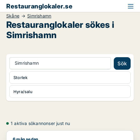
Restauranglokaler.se
Skåne
Simrishamn
Restauranglokaler sökes i
Simrishamn
Simrishamn
Sök
Storlek
Hyra/salu
1 aktiva sökannonser just nu
6 mån sedan
Hanna söker restauranglokal, bostadsfastighet eller hotell till