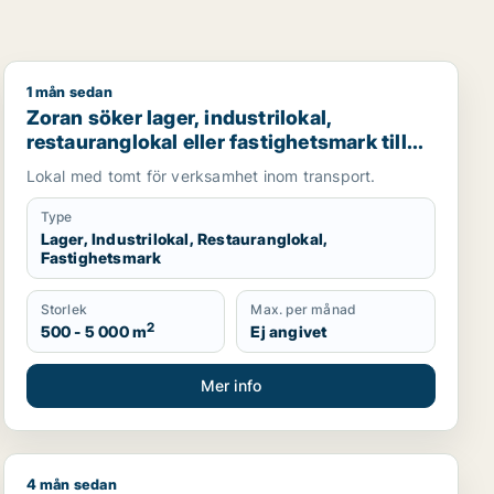
1 mån sedan
Centrum, Husie eller Fosie m.fl.
Zoran söker lager, industrilokal, restauranglokal eller 
Zoran söker lager, industrilokal,
restauranglokal eller fastighetsmark till
salu i Malmö
Lokal med tomt för verksamhet inom transport.
Type
Lager, Industrilokal, Restauranglokal,
Fastighetsmark
Storlek
Max. per månad
2
500 - 5 000 m
Ej angivet
Mer info
4 mån sedan
ller garage till salu i Malmö
restauranglokal, fastighetsmark, bostadsfastighet, hotell el
Jag söker kontor, industrilokal, butik, klinik, restauran