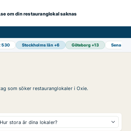
er.se om din restauranglokal saknas
2 530
Stockholms län
+
6
Göteborg
+
13
Senaste 
etag som söker restauranglokaler i Oxie.
Hur stora är dina lokaler?