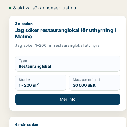
8 aktiva sökannonser just nu
2 d sedan
Jag söker restauranglokal för uthyrning i Malmö
Jag söker restauranglokal för uthyrning i
Malmö
Jag söker 1-200 m² restauranglokal att hyra
Type
Restauranglokal
Storlek
Max. per månad
2
1 - 200 m
30 000 SEK
Mer info
4 mån sedan
Jag söker kontor, lager, industrilokal, butik, klinik