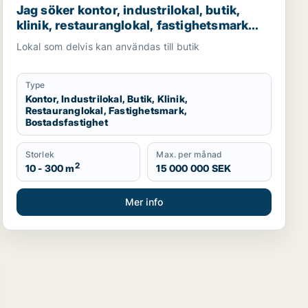
Jag söker kontor, industrilokal, butik,
klinik, restauranglokal, fastighetsmark
eller bostadsfastighet till salu i Malmö
Lokal som delvis kan användas till butik
Type
Kontor, Industrilokal, Butik, Klinik,
Restauranglokal, Fastighetsmark,
Bostadsfastighet
Storlek
Max. per månad
2
10 - 300 m
15 000 000 SEK
Mer info
lu i Lomma, Lund eller Malmö Centrum m.fl.
 Husie eller Fosie m.fl.