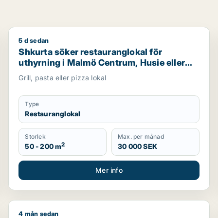
5 d sedan
Shkurta söker restauranglokal för uthyrning i Malmö 
Shkurta söker restauranglokal för
uthyrning i Malmö Centrum, Husie eller
Fosie m.fl.
Grill, pasta eller pizza lokal
Type
Restauranglokal
Storlek
Max. per månad
2
50 - 200 m
30 000 SEK
Mer info
4 mån sedan
, restauranglokal, fastighetsmark, bostadsfastighet, hotell e
Sam söker kontor, lager, industrilokal, butik, klinik, 