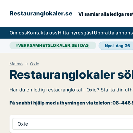
Restauranglokaler.se
Vi samlar alla lediga re
Om oss
Kontakta oss
Hitta hyresgäst
Upprätta annon
VERKSAMHETSLOKALER.SE I DAG;
Nya i dag
36
Malmö
Oxie
Restauranglokaler sök
Har du en ledig restauranglokal i Oxie? Starta din uth
Få snabbt hjälp med uthyrningen via telefon: 08-446 8
Oxie