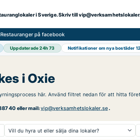
stauranglokaler i Sverige. Skriv till vip@verksamhetslokal
s
Restauranger på facebook
Uppdaterade 24h
73
Notifikationer om nya bostäder
1
es i Oxie
yrningsprocess här. Använd filtret nedan för att hitta för
87 40 eller mail:
vip@verksamhetslokaler.se
.
Vill du hyra ut eller sälja dina lokaler?