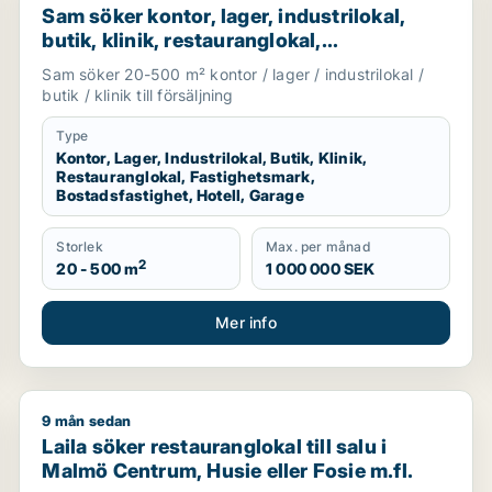
Sam söker kontor, lager, industrilokal,
butik, klinik, restauranglokal,
fastighetsmark, bostadsfastighet, hotell
Sam söker 20-500 m² kontor / lager / industrilokal /
eller garage till salu i Malmö
butik / klinik till försäljning
Type
Kontor, Lager, Industrilokal, Butik, Klinik,
Restauranglokal, Fastighetsmark,
Bostadsfastighet, Hotell, Garage
Storlek
Max. per månad
2
20 - 500 m
1 000 000 SEK
Mer info
9 mån sedan
okal, fastighetsmark, bostadsfastighet eller garage till sa
Laila söker restauranglokal till salu i Malmö Centrum,
Laila söker restauranglokal till salu i
Malmö Centrum, Husie eller Fosie m.fl.