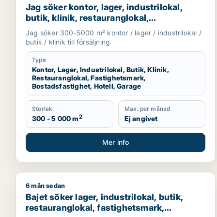
Jag söker kontor, lager, industrilokal,
butik, klinik, restauranglokal,
fastighetsmark, bostadsfastighet, hotell
Jag söker 300-5000 m² kontor / lager / industrilokal /
eller garage till salu i Malmö
butik / klinik till försäljning
Type
Kontor, Lager, Industrilokal, Butik, Klinik,
Restauranglokal, Fastighetsmark,
Bostadsfastighet, Hotell, Garage
Storlek
Max. per månad
2
300 - 5 000 m
Ej angivet
Mer info
6 mån sedan
Bajet söker lager, industrilokal, butik, restaurangl
Bajet söker lager, industrilokal, butik,
restauranglokal, fastighetsmark,