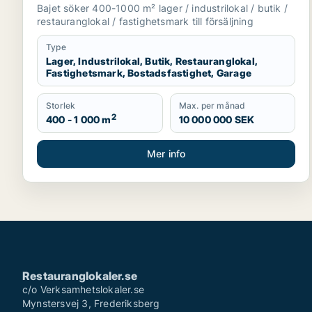
bostadsfastighet eller garage till salu i
Bajet söker 400-1000 m² lager / industrilokal / butik /
Lomma, Lund eller Malmö Centrum m.fl.
restauranglokal / fastighetsmark till försäljning
Type
Lager, Industrilokal, Butik, Restauranglokal,
Fastighetsmark, Bostadsfastighet, Garage
Storlek
Max. per månad
2
400 - 1 000 m
10 000 000 SEK
Mer info
Restauranglokaler.se
c/o Verksamhetslokaler.se
Mynstersvej 3, Frederiksberg