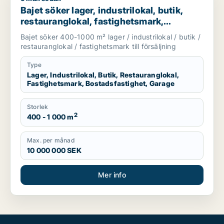
Bajet söker lager, industrilokal, butik,
restauranglokal, fastighetsmark,
bostadsfastighet eller garage till salu i
Bajet söker 400-1000 m² lager / industrilokal / butik /
Lomma, Lund eller Malmö Centrum m.fl.
restauranglokal / fastighetsmark till försäljning
Type
Lager, Industrilokal, Butik, Restauranglokal,
Fastighetsmark, Bostadsfastighet, Garage
Storlek
2
400 - 1 000 m
Max. per månad
10 000 000 SEK
Mer info