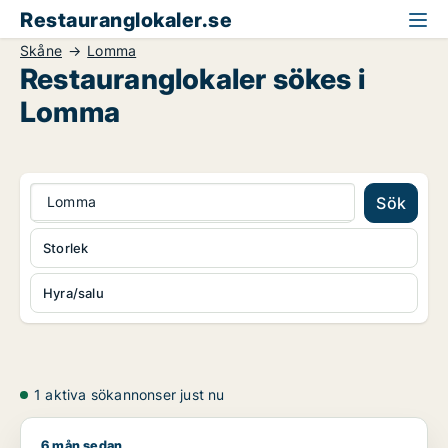
Restauranglokaler.se
Skåne
Lomma
Restauranglokaler sökes i
Lomma
Lomma
Sök
Storlek
Hyra/salu
1 aktiva sökannonser just nu
6 mån sedan
Bajet söker lager, industrilokal, butik, restauranglokal, fast