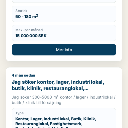
Storlek
2
50 - 180 m
Max. per månad
15 000 000 SEK
Mer info
4 mån sedan
Jag söker kontor, lager, industrilokal, butik, klinik, restauran
Jag söker kontor, lager, industrilokal,
butik, klinik, restauranglokal,
fastighetsmark, bostadsfastighet, hotell
Jag söker 300-5000 m² kontor / lager / industrilokal /
eller garage till salu i Malmö
butik / klinik till försäljning
Type
Kontor, Lager, Industrilokal, Butik, Klinik,
Restauranglokal, Fastighetsmark,