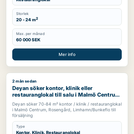
Storlek
2
20 - 24 m
Max. per månad
60 000 SEK
Mer info
2 mån sedan
Deyan söker kontor, klinik eller restauranglokal till salu i
Deyan söker kontor, klinik eller
restauranglokal till salu i Malmö Centrum,
Rosengård eller Limhamn/Bunkeflo
Deyan söker 70-84 m² kontor / klinik / restauranglokal
i Malmö Centrum, Rosengård, Limhamn/Bunkeflo till
försäljning
Type
Kontor, Klinik, Restauranglokal