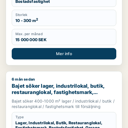
Bostadsfastighet
Storlek
2
10 - 300 m
Max. per månad
15 000 000 SEK
Mer info
6 mån sedan
Bajet söker lager, industrilokal, butik, restauranglokal, fast
Bajet söker lager, industrilokal, butik,
restauranglokal, fastighetsmark,
bostadsfastighet eller garage till salu i
Bajet söker 400-1000 m² lager / industrilokal / butik /
Lomma, Lund eller Malmö Centrum m.fl.
restauranglokal / fastighetsmark till försäljning
Type
Lager, Industrilokal, Butik, Restauranglokal,
Fastighetsmark, Bostadsfastighet, Garage