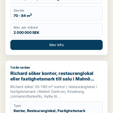
Storlek
2
70 - 84 m
Max. per månad
2 000 000 SEK
Mer info
1 mån sedan
Richard söker kontor, restauranglokal eller fastighetsmark ti
Richard söker kontor, restauranglokal
eller fastighetsmark till salu i Malmö
Centrum, Kirseberg eller
Richard söker 50-180 m² kontor / restauranglokal /
Limhamn/Bunkeflo m.fl.
fastighetsmark i Malmö Centrum, Kirseberg,
Limhamn/Bunkeflo, Hyllie til...
Type
Kontor, Restauranglokal, Fastighetsmark