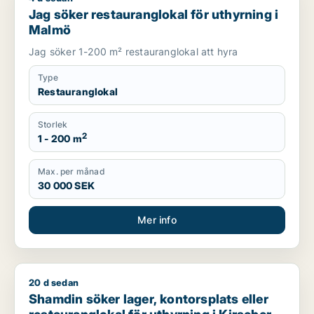
Jag söker restauranglokal för uthyrning i
Malmö
Jag söker 1-200 m² restauranglokal att hyra
Type
Restauranglokal
Storlek
2
1 - 200 m
Max. per månad
30 000 SEK
Mer info
20 d sedan
Shamdin söker lager, kontorsplats eller restauranglokal för ut
Shamdin söker lager, kontorsplats eller