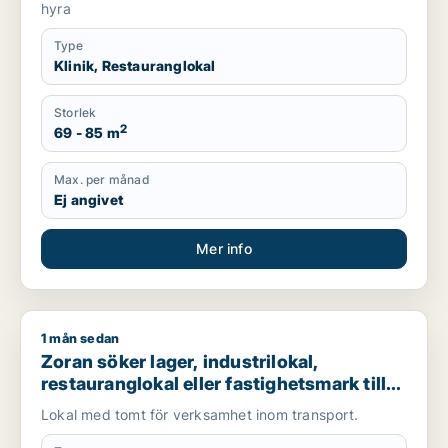
hyra
Type
Klinik, Restauranglokal
Storlek
2
69 - 85 m
Max. per månad
Ej angivet
Mer info
1 mån sedan
Zoran söker lager, industrilokal, restauranglokal eller fastigh
Zoran söker lager, industrilokal,
restauranglokal eller fastighetsmark till
salu i Malmö
Lokal med tomt för verksamhet inom transport.