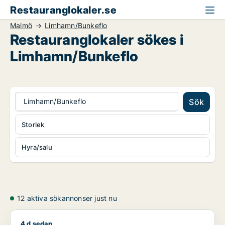
Restauranglokaler.se
Malmö
Limhamn/Bunkeflo
Restauranglokaler sökes i
Limhamn/Bunkeflo
Limhamn/Bunkeflo
Sök
Storlek
Hyra/salu
12 aktiva sökannonser just nu
4 d sedan
Jag söker restauranglokal för uthyrning i Malmö