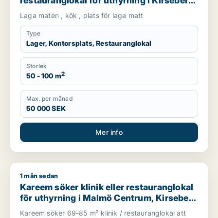
restauranglokal för uthyrning i Kirseberg,
Husie eller Fosie m.fl.
Laga maten , kök , plats för laga matt
Type
Lager, Kontorsplats, Restauranglokal
Storlek
2
50 - 100 m
Max. per månad
50 000 SEK
Mer info
1 mån sedan
Kareem söker klinik eller restauranglokal för uthyrning i Mal
Kareem söker klinik eller restauranglokal
för uthyrning i Malmö Centrum, Kirseberg
eller Husie m.fl.
Kareem söker 69-85 m² klinik / restauranglokal att