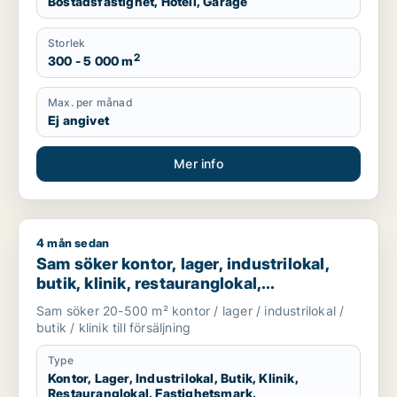
Bostadsfastighet, Hotell, Garage
Storlek
2
300 - 5 000 m
Max. per månad
Ej angivet
Mer info
4 mån sedan
Sam söker kontor, lager, industrilokal, butik, klinik, restaura
Sam söker kontor, lager, industrilokal,
butik, klinik, restauranglokal,
fastighetsmark, bostadsfastighet, hotell
Sam söker 20-500 m² kontor / lager / industrilokal /
eller garage till salu i Malmö
butik / klinik till försäljning
Type
Kontor, Lager, Industrilokal, Butik, Klinik,
Restauranglokal, Fastighetsmark,