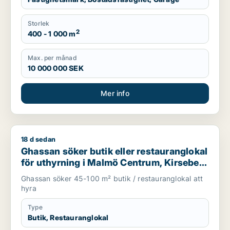
Storlek
2
400 - 1 000 m
Max. per månad
10 000 000 SEK
Mer info
18 d sedan
Ghassan söker butik eller restauranglokal för uthyrning i Mal
Ghassan söker butik eller restauranglokal
för uthyrning i Malmö Centrum, Kirseberg
eller Husie m.fl.
Ghassan söker 45-100 m² butik / restauranglokal att
hyra
Type
Butik, Restauranglokal