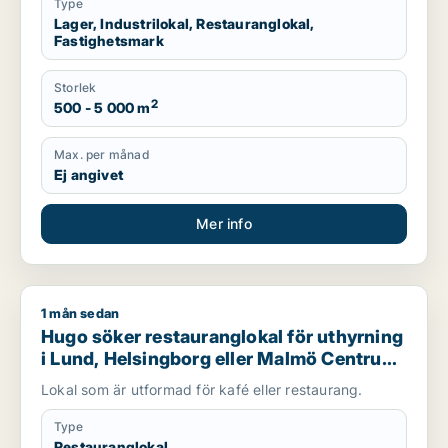
Type
Lager, Industrilokal, Restauranglokal,
Fastighetsmark
Storlek
2
500 - 5 000 m
Max. per månad
Ej angivet
Mer info
1 mån sedan
Hugo söker restauranglokal för uthyrning i Lund, Helsingbor
Hugo söker restauranglokal för uthyrning
i Lund, Helsingborg eller Malmö Centrum
m.fl.
Lokal som är utformad för kafé eller restaurang.
Type
Restauranglokal