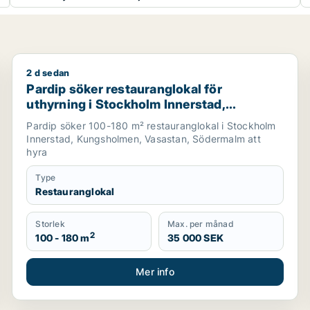
2 d sedan
lm
Pardip söker restauranglokal för uthyrning i Stockho
Pardip söker restauranglokal för
uthyrning i Stockholm Innerstad,
Kungsholmen eller Vasastan m.fl.
Pardip söker 100-180 m² restauranglokal i Stockholm
Innerstad, Kungsholmen, Vasastan, Södermalm att
hyra
Type
Restauranglokal
Storlek
Max. per månad
2
100 - 180 m
35 000 SEK
Mer info