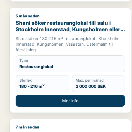
5 mån sedan
Shani söker restauranglokal till salu i Stockholm I
Shani söker restauranglokal till salu i
Stockholm Innerstad, Kungsholmen eller
Vasastan m.fl.
Shani söker 180-216 m² restauranglokal i Stockholm
Innerstad, Kungsholmen, Vasastan, Östermalm till
försäljning
Type
Restauranglokal
Storlek
Max. per månad
2
180 - 216 m
2 000 000 SEK
Mer info
7 mån sedan
Jag söker restauranglokal till salu i Haninge, Tyres