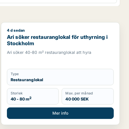
4 d sedan
lm Innerstad, Kungsholmen eller Vasastan m.fl.
Ari söker restauranglokal för uthyrning i Stockholm
Ari söker restauranglokal för uthyrning i
Stockholm
Ari söker 40-80 m² restauranglokal att hyra
Type
Restauranglokal
Storlek
Max. per månad
2
40 - 80 m
40 000 SEK
Mer info