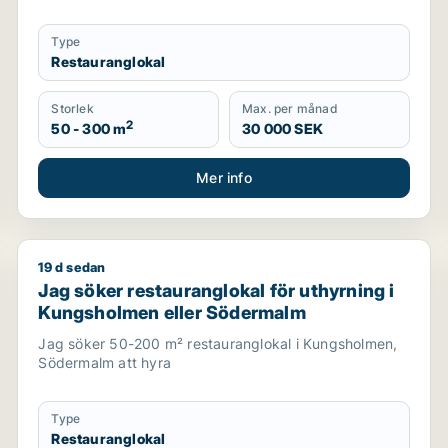
Type
Restauranglokal
Storlek
Max. per månad
2
50 - 300 m
30 000 SEK
Mer info
19 d sedan
thyrning i Stockholm Innerstad, Kungsholmen eller Vasastan 
Jag söker restauranglokal för uthyrning i Kungshol
Jag söker restauranglokal för uthyrning i
Kungsholmen eller Södermalm
Jag söker 50-200 m² restauranglokal i Kungsholmen,
Södermalm att hyra
Type
Restauranglokal