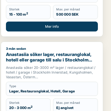
Storlek
Max. per månad
2
15 - 100 m
500 000 SEK
Mer info
3 mån sedan
rstad, Kungsholmen eller Vasastan m.fl.
Anastasiia söker lager, restauranglokal, hotell eller ga
Anastasiia söker lager, restauranglokal,
hotell eller garage till salu i Stockholm
Innerstad, Kungsholmen eller Vasastan
Anastasiia söker 20-3000 m² lager / restauranglokal /
m.fl.
hotell / garage i Stockholm Innerstad, Kungsholmen,
Vasastan, Österm...
Type
Lager, Restauranglokal, Hotell, Garage
Storlek
Max. per månad
2
20 - 3 000 m
Ej angivet