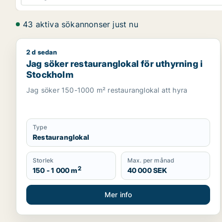
43 aktiva sökannonser just nu
2 d sedan
Jag söker restauranglokal för uthyrning i Stockho
Jag söker restauranglokal för uthyrning i
Stockholm
Jag söker 150-1000 m² restauranglokal att hyra
Type
Restauranglokal
Storlek
Max. per månad
2
150 - 1 000 m
40 000 SEK
Mer info