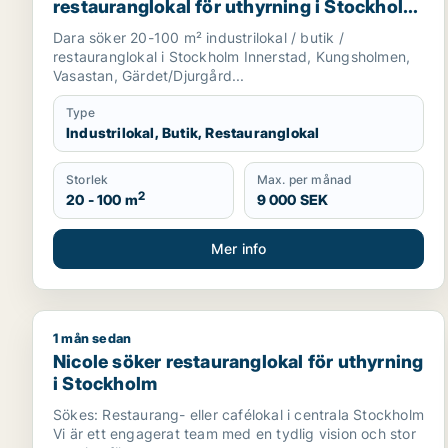
restauranglokal för uthyrning i Stockholm
Innerstad, Kungsholmen eller Vasastan
Dara söker 20-100 m² industrilokal / butik /
m.fl.
restauranglokal i Stockholm Innerstad, Kungsholmen,
Vasastan, Gärdet/Djurgård...
Type
Industrilokal, Butik, Restauranglokal
Storlek
Max. per månad
2
20 - 100 m
9 000 SEK
Mer info
1 mån sedan
Nicole söker restauranglokal för uthyrning i Stock
Nicole söker restauranglokal för uthyrning
i Stockholm
Sökes: Restaurang- eller cafélokal i centrala Stockholm
Vi är ett engagerat team med en tydlig vision och stor