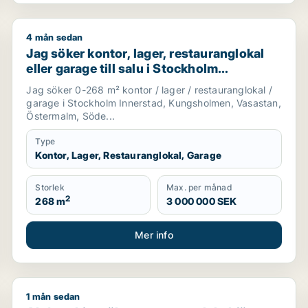
4 mån sedan
nnerstad, Kungsholmen eller Vasastan m.fl.
Jag söker kontor, lager, restauranglokal eller garage
Jag söker kontor, lager, restauranglokal
eller garage till salu i Stockholm
Innerstad, Kungsholmen eller Vasastan
Jag söker 0-268 m² kontor / lager / restauranglokal /
m.fl.
garage i Stockholm Innerstad, Kungsholmen, Vasastan,
Östermalm, Söde...
Type
Kontor, Lager, Restauranglokal, Garage
Storlek
Max. per månad
2
268 m
3 000 000 SEK
Mer info
1 mån sedan
ö eller Danderyd m.fl.
Abderrahim söker restauranglokal för uthyrning i Vä