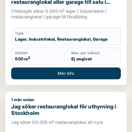
restauranglokal eller garage till salu i
Nykvarn, Stockholm Innerstad eller
Christogfe söker 0-500 m² lager / industrilokal /
Kungsholmen m.fl.
restauranglokal / garage till försäljning
Type
Lager, Industrilokal, Restauranglokal, Garage
Storlek
Max. per månad
2
500 m
Ej angivet
Mer info
1 mån sedan
holm
Jag söker restauranglokal för uthyrning i Stockholm
Jag söker restauranglokal för uthyrning i
Stockholm
Jag söker 50-300 m² restauranglokal att hyra