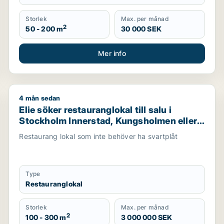
Storlek
Max. per månad
2
50 - 200 m
30 000 SEK
Mer info
4 mån sedan
erstad, Kungsholmen eller Vasastan m.fl.
Elie söker restauranglokal till salu i Stockholm Inne
Elie söker restauranglokal till salu i
Stockholm Innerstad, Kungsholmen eller
Vasastan m.fl.
Restaurang lokal som inte behöver ha svartplåt
Type
Restauranglokal
Storlek
Max. per månad
2
100 - 300 m
3 000 000 SEK