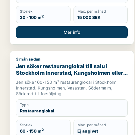
Storlek
Max. per månad
2
20 - 100 m
15 000 SEK
Mer info
3 mån sedan
Jen söker restauranglokal till salu i Stockholm Inn
Jen söker restauranglokal till salu i
Stockholm Innerstad, Kungsholmen eller
Vasastan m.fl.
Jen söker 60-150 m² restauranglokal i Stockholm
Innerstad, Kungsholmen, Vasastan, Södermalm,
Söderort till försäljning
Type
Restauranglokal
Storlek
Max. per månad
2
60 - 150 m
Ej angivet