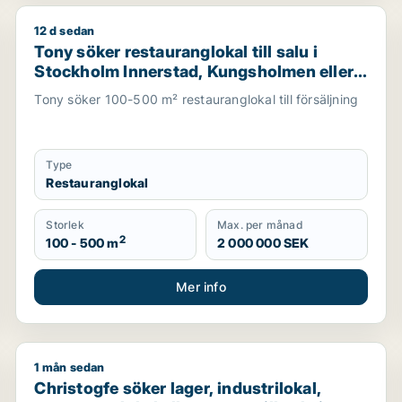
12 d sedan
hotell eller garage till salu i Stockholms län
Tony söker restauranglokal till salu i Stockholm Inne
Tony söker restauranglokal till salu i
Stockholm Innerstad, Kungsholmen eller
Vasastan m.fl.
Tony söker 100-500 m² restauranglokal till försäljning
Type
Restauranglokal
Storlek
Max. per månad
2
100 - 500 m
2 000 000 SEK
Mer info
1 mån sedan
al för uthyrning i Stockholm Innerstad, Kungsholmen eller V
Christogfe söker lager, industrilokal, restauranglokal
Christogfe söker lager, industrilokal,