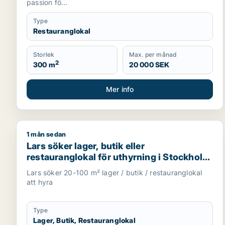
passion fö...
Type
Restauranglokal
Storlek
Max. per månad
2
300 m
20 000 SEK
Mer info
1 mån sedan
Lars söker lager, butik eller restauranglokal för u
Lars söker lager, butik eller
restauranglokal för uthyrning i Stockholm
Innerstad, Kungsholmen eller Vasastan
Lars söker 20-100 m² lager / butik / restauranglokal
m.fl.
att hyra
Type
Lager, Butik, Restauranglokal