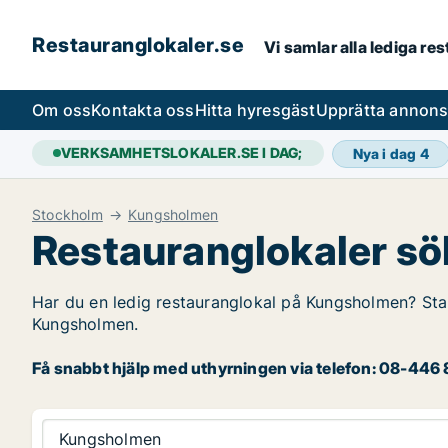
Restauranglokaler.se
Vi samlar alla lediga re
Om oss
Kontakta oss
Hitta hyresgäst
Upprätta annon
VERKSAMHETSLOKALER.SE I DAG;
Nya i dag
4
Stockholm
Kungsholmen
Restauranglokaler s
Har du en ledig restauranglokal på Kungsholmen? Star
Kungsholmen.
Få snabbt hjälp med uthyrningen via telefon: 08-446 8
Kungsholmen