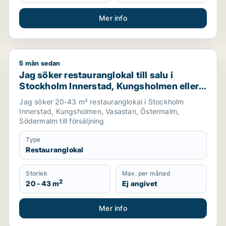
Mer info
5 mån sedan
n
Jag söker restauranglokal till salu i Stockholm Inner
Jag söker restauranglokal till salu i
Stockholm Innerstad, Kungsholmen eller
Vasastan m.fl.
Jag söker 20-43 m² restauranglokal i Stockholm
Innerstad, Kungsholmen, Vasastan, Östermalm,
Södermalm till försäljning
Type
Restauranglokal
Storlek
Max. per månad
2
20 - 43 m
Ej angivet
Mer info