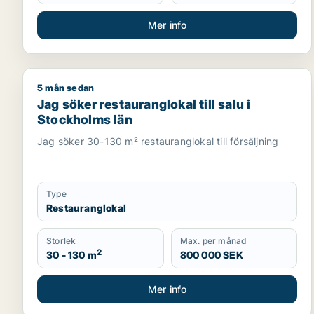
Mer info
5 mån sedan
Jag söker restauranglokal till salu i Stockholms lä
Jag söker restauranglokal till salu i
Stockholms län
Jag söker 30-130 m² restauranglokal till försäljning
Type
Restauranglokal
Storlek
Max. per månad
2
30 - 130 m
800 000 SEK
Mer info