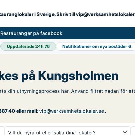
stauranglokaler i Sverige. Skriv till vip@verksamhetslokal
s
Restauranger på facebook
Uppdaterade 24h
76
Notifikationer om nya bostäder
6
ökes på Kungsholmen
ta din uthyrningsprocess här. Använd filtret nedan för at
87 40 eller mail:
vip@verksamhetslokaler.se
.
Vill du hyra ut eller sälja dina lokaler?