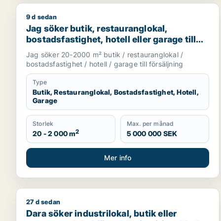
9 d sedan
Jag söker butik, restauranglokal, bostadsfastighet, 
Jag söker butik, restauranglokal,
bostadsfastighet, hotell eller garage till
salu i Stockholms län
Jag söker 20-2000 m² butik / restauranglokal /
bostadsfastighet / hotell / garage till försäljning
Type
Butik, Restauranglokal, Bostadsfastighet, Hotell,
Garage
Storlek
Max. per månad
2
20 - 2 000 m
5 000 000 SEK
Mer info
27 d sedan
Dara söker industrilokal, butik eller restauranglok
Dara söker industrilokal, butik eller