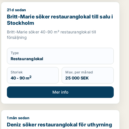
21 d sedan
rstad, Kungsholmen eller Vasastan m.fl.
Britt-Marie söker restauranglokal till salu i Stockholm
Britt-Marie söker restauranglokal till salu i
Stockholm
Britt-Marie söker 40-90 m² restauranglokal till
försäljning
Type
Restauranglokal
Storlek
Max. per månad
2
40 - 90 m
25 000 SEK
Mer info
1 mån sedan
asastan m.fl.
 eller garage till salu i Nykvarn, Stockholm Innerstad elle
Deniz söker restauranglokal för uthyrning i Stockholm 
Deniz söker restauranglokal för uthyrning