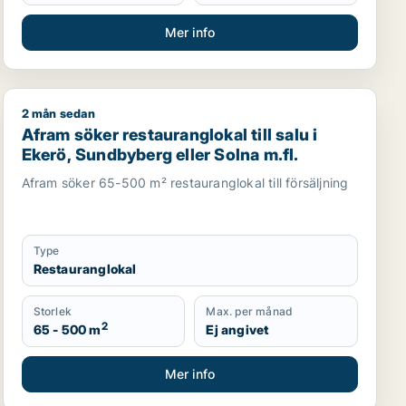
Mer info
2 mån sedan
stad, Kungsholmen eller Vasastan m.fl.
Afram söker restauranglokal till salu i Ekerö, Sundbyber
Afram söker restauranglokal till salu i
Ekerö, Sundbyberg eller Solna m.fl.
Afram söker 65-500 m² restauranglokal till försäljning
Type
Restauranglokal
Storlek
Max. per månad
2
65 - 500 m
Ej angivet
Mer info