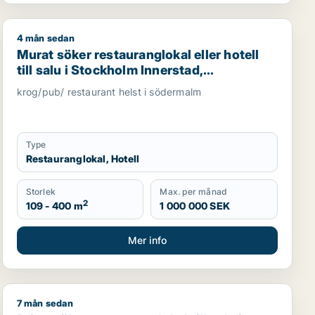
4 mån sedan
 till salu i Stockholm Innerstad, Kungsholmen eller Vasasta
Murat söker restauranglokal eller hotell till salu i Sto
Murat söker restauranglokal eller hotell
till salu i Stockholm Innerstad,
Kungsholmen eller Vasastan m.fl.
krog/pub/ restaurant helst i södermalm
Type
Restauranglokal, Hotell
Storlek
Max. per månad
2
109 - 400 m
1 000 000 SEK
Mer info
7 mån sedan
rmdö, Huddinge eller Täby m.fl.
Britta söker restauranglokal till salu i Stockholm