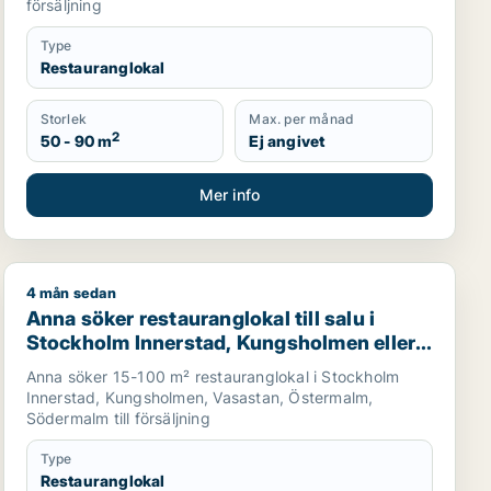
försäljning
Type
Restauranglokal
Storlek
Max. per månad
2
50 - 90 m
Ej angivet
Mer info
4 mån sedan
m.fl.
men eller Södermalm
Anna söker restauranglokal till salu i Stockholm Inners
Anna söker restauranglokal till salu i
Stockholm Innerstad, Kungsholmen eller
Vasastan m.fl.
Anna söker 15-100 m² restauranglokal i Stockholm
Innerstad, Kungsholmen, Vasastan, Östermalm,
Södermalm till försäljning
Type
Restauranglokal