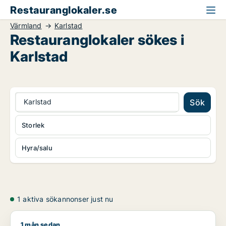
Restauranglokaler.se
Värmland
Karlstad
Restauranglokaler sökes i
Karlstad
Karlstad
Sök
Storlek
Hyra/salu
1 aktiva sökannonser just nu
1 mån sedan
Mark söker restauranglokal till salu i Torsby, Munkfors eller 