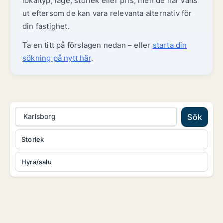
lokaltyp, läge, storlek eller pris, men de har valts
ut eftersom de kan vara relevanta alternativ för
din fastighet.
Ta en titt på förslagen nedan – eller
starta din
sökning på nytt här
.
Karlsborg
Sök
Storlek
Hyra/salu