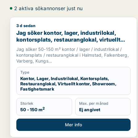
2 aktiva sökannonser just nu
3 d sedan
Jag söker kontor, lager, industrilokal, kontorsplats
Jag söker kontor, lager, industrilokal,
kontorsplats, restauranglokal, virtuellt
kontor, showroom eller fastighetsmark för
Jag söker 50-150 m² kontor / lager / industrilokal /
uthyrning i Halmstad, Falkenberg eller
kontorsplats / restauranglokal i Halmstad, Falkenberg,
Varberg m.fl.
Varberg, Kungs...
Type
Kontor, Lager, Industrilokal, Kontorsplats,
Restauranglokal, Virtuellt kontor, Showroom,
Fastighetsmark
Storlek
Max. per månad
2
50 - 150 m
Ej angivet
Mer info