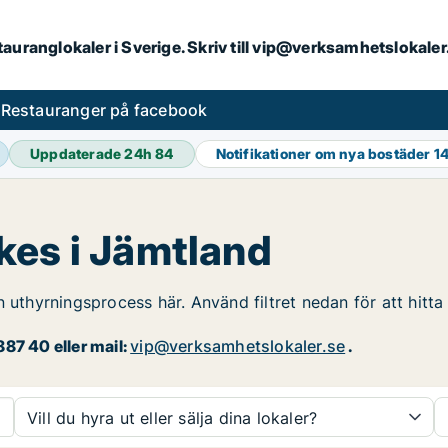
stauranglokaler i Sverige. Skriv till vip@verksamhetslokal
s
Restauranger på facebook
Uppdaterade 24h
84
Notifikationer om nya bostäder
14
kes i Jämtland
n uthyrningsprocess här. Använd filtret nedan för att hitt
87 40 eller mail:
vip@verksamhetslokaler.se
.
Vill du hyra ut eller sälja dina lokaler?