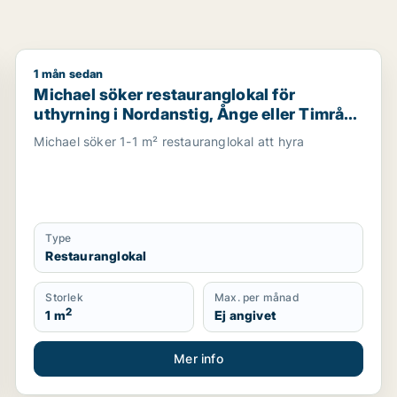
1 mån sedan
, restauranglokal, virtuellt kontor, showroom eller fastigh
Michael söker restauranglokal för uthyrning i Nordans
Michael söker restauranglokal för
uthyrning i Nordanstig, Ånge eller Timrå
m.fl.
Michael söker 1-1 m² restauranglokal att hyra
Type
Restauranglokal
Storlek
Max. per månad
2
1 m
Ej angivet
Mer info