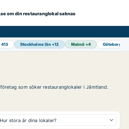
er.se om din restauranglokal saknas
 413
Stockholms län
+
12
Malmö
+
4
Göteborg
+
1
a företag som söker restauranglokaler i Jämtland.
Hur stora är dina lokaler?