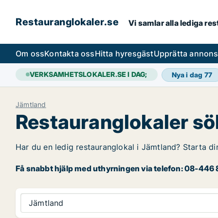
Restauranglokaler.se
Vi samlar alla lediga re
Om oss
Kontakta oss
Hitta hyresgäst
Upprätta annon
VERKSAMHETSLOKALER.SE I DAG;
Nya i dag
77
Jämtland
Restauranglokaler sö
Har du en ledig restauranglokal i Jämtland? Starta di
Få snabbt hjälp med uthyrningen via telefon: 08-446 8
Jämtland