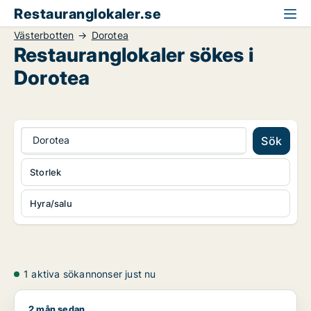
Restauranglokaler.se
Västerbotten
Dorotea
Restauranglokaler sökes i
Dorotea
Dorotea
Sök
Storlek
Hyra/salu
1 aktiva sökannonser just nu
2 mån sedan
Jag söker restauranglokal eller hotell till salu i Västerbotten