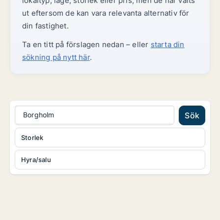
lokaltyp, läge, storlek eller pris, men de har valts
ut eftersom de kan vara relevanta alternativ för
din fastighet.
Ta en titt på förslagen nedan – eller
starta din
sökning på nytt här
.
Borgholm
Sök
Storlek
Hyra/salu