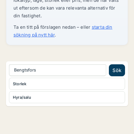
lokaltyp, läge, storlek eller pris, men de har valts
ut eftersom de kan vara relevanta alternativ för
din fastighet.
Ta en titt på förslagen nedan – eller
starta din
sökning på nytt här
.
Bengtsfors
Sök
Storlek
Hyra/salu