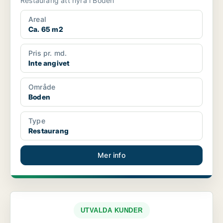
Restaurang att hyra i Boden
Areal
Ca. 65 m2
Pris pr. md.
Inte angivet
Område
Boden
Type
Restaurang
Mer info
UTVALDA KUNDER