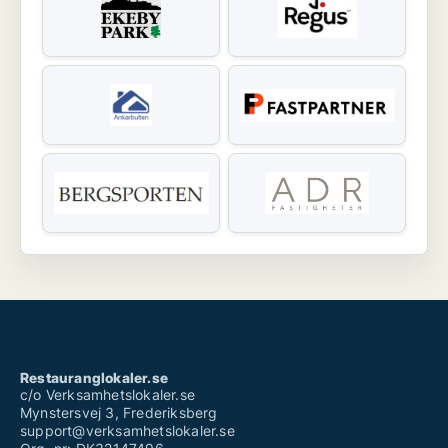
Restauranglokaler.se
c/o Verksamhetslokaler.se
Mynstersvej 3, Frederiksberg
support@verksamhetslokaler.se