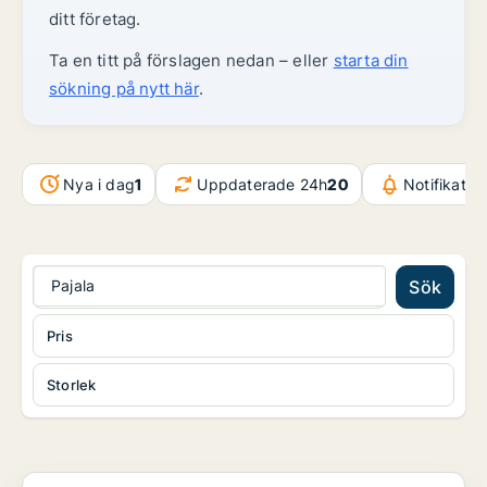
ditt företag.
Ta en titt på förslagen nedan – eller
starta din
sökning på nytt här
.
Nya i dag
1
Uppdaterade 24h
20
Notifikatio
Pajala
Sök
Pris
Storlek
Kontorsfastighet i Haparanda