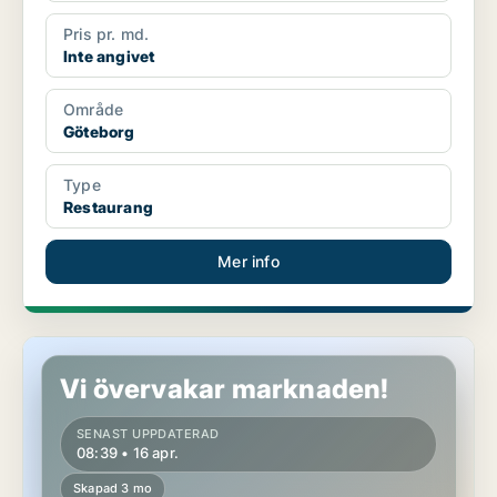
Pris pr. md.
Inte angivet
Område
Göteborg
Type
Restaurang
Mer info
Restaurang i Stockholms län
Vi övervakar marknaden!
SENAST UPPDATERAD
08:39 • 16 apr.
Skapad 3 mo