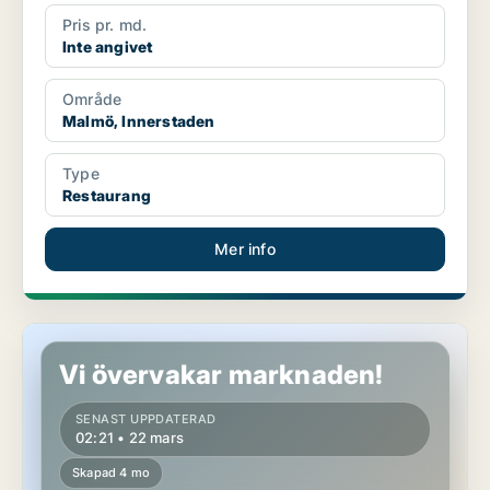
Pris pr. md.
Inte angivet
Område
Malmö, Innerstaden
Type
Restaurang
Mer info
Restaurang i Malmö, Malmö Centrum
Vi övervakar marknaden!
SENAST UPPDATERAD
02:21 • 22 mars
Skapad 4 mo