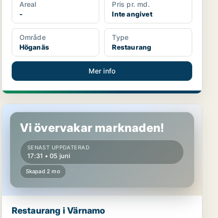
Areal
Pris pr. md.
-
Inte angivet
Område
Type
Höganäs
Restaurang
Mer info
Restaurang i Värnamo
Vi övervakar marknaden!
SENAST UPPDATERAD
17:31 • 05 juni
Skapad 2 mo
Restaurang i Värnamo