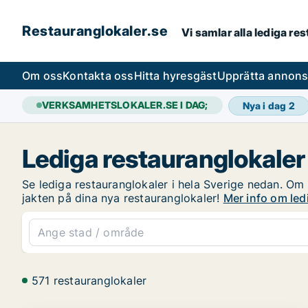
Restauranglokaler.se
Vi samlar alla lediga re
Om oss
Kontakta oss
Hitta hyresgäst
Upprätta annon
VERKSAMHETSLOKALER.SE I DAG;
Nya i dag
2
Lediga restauranglokaler
Se lediga restauranglokaler i hela Sverige nedan. Om d
jakten på dina nya restauranglokaler!
Mer info om led
571 restauranglokaler