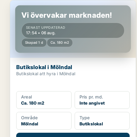
Butikslokal i Mölndal
Vi övervakar marknaden!
SENAST UPPDATERAD
17:54 • 06 aug.
Skapad 1 d
Ca. 180 m2
Butikslokal i Mölndal
Butikslokal att hyra i Mölndal
Areal
Pris pr. md.
Ca. 180 m2
Inte angivet
Område
Type
Mölndal
Butikslokal