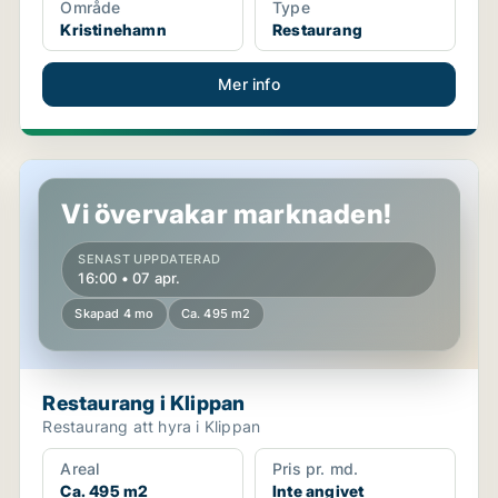
Område
Type
Kristinehamn
Restaurang
Mer info
Restaurang i Klippan
Vi övervakar marknaden!
SENAST UPPDATERAD
16:00 • 07 apr.
Skapad 4 mo
Ca. 495 m2
Restaurang i Klippan
Restaurang att hyra i Klippan
Areal
Pris pr. md.
Ca. 495 m2
Inte angivet