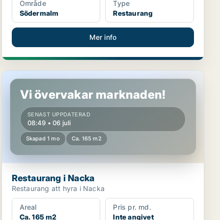
Område
Type
Södermalm
Restaurang
Mer info
Restaurang i Nacka
Vi övervakar marknaden!
SENAST UPPDATERAD
08:49 • 06 juli
Skapad 1 mo
Ca. 165 m2
Restaurang i Nacka
Restaurang att hyra i Nacka
Areal
Pris pr. md.
Ca. 165 m2
Inte angivet