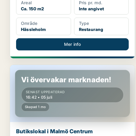
Areal
Pris pr. md.
Ca. 150 m2
Inte angivet
Område
Type
Hässleholm
Restaurang
Mer info
Butikslokal i Malmö Centrum
Vi övervakar marknaden!
SENAST UPPDATERAD
16:42 • 05 juli
Skapad 1 mo
Butikslokal i Malmö Centrum