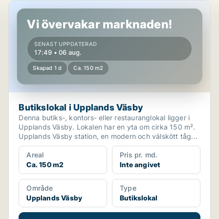
Butikslokal i Upplands Väsby
Vi övervakar marknaden!
SENAST UPPDATERAD
17:49 • 06 aug.
Skapad 1 d
Ca. 150 m2
Butikslokal i Upplands Väsby
Denna butiks-, kontors- eller restauranglokal ligger i
Upplands Väsby. Lokalen har en yta om cirka 150 m².
Upplands Väsby station, en modern och välskött tåg...
Areal
Pris pr. md.
Ca. 150 m2
Inte angivet
Område
Type
Upplands Väsby
Butikslokal