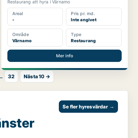
Restaurang att hyra i Värnamo
Areal
Pris pr. md.
-
Inte angivet
Område
Type
Värnamo
Restaurang
Mer info
..
32
Nästa 10 →
Se fler hyresvärdar
→
änster