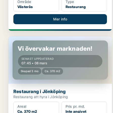
Område
Type
Västerås
Restaurang
Mer info
Restaurang i Jönköping
Vi övervakar marknaden!
SENAST UPPDATERAD
07:45 • 08 mars
Skapad 5 mo
Ca. 370 m2
Restaurang i Jönköping
Restaurang att hyra i Jönköping
Areal
Pris pr. md.
Ca. 370 m2
Inte angivet