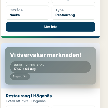
Område
Type
Nacka
Restaurang
Mer info
Restaurang i Höganäs
Vi övervakar marknaden!
SENAST UPPDATERAD
17:37 • 04 aug.
Skapad 3 d
Restaurang i Höganäs
Hotell att hyra i Höganäs