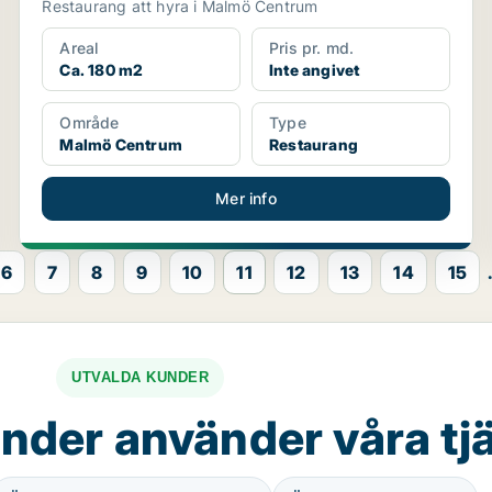
Restaurang att hyra i Malmö Centrum
Areal
Pris pr. md.
Ca. 180 m2
Inte angivet
Område
Type
Malmö Centrum
Restaurang
Mer info
6
7
8
9
10
11
12
13
14
15
.
UTVALDA KUNDER
nder använder våra tj