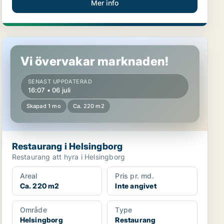
Mer info
Restaurang i Helsingborg
Vi övervakar marknaden!
SENAST UPPDATERAD
16:07 • 06 juli
Skapad 1 mo
Ca. 220 m2
Restaurang i Helsingborg
Restaurang att hyra i Helsingborg
Areal
Pris pr. md.
Ca. 220 m2
Inte angivet
Område
Type
Helsingborg
Restaurang