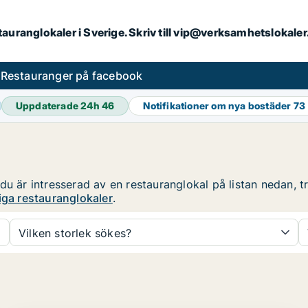
stauranglokaler i Sverige. Skriv till vip@verksamhetslokal
s
Restauranger på facebook
Uppdaterade 24h
46
Notifikationer om nya bostäder
73
u är intresserad av en restauranglokal på listan nedan, tr
iga restauranglokaler
.
Vilken storlek sökes?