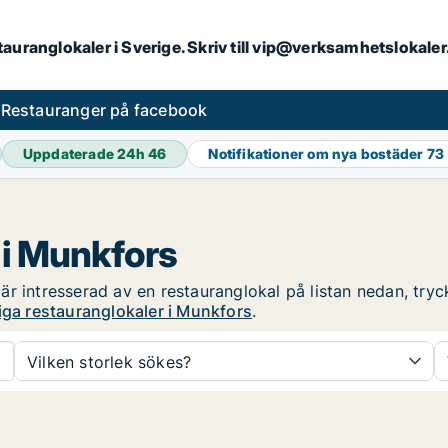
stauranglokaler i Sverige. Skriv till vip@verksamhetslokal
s
Restauranger på facebook
Uppdaterade 24h
46
Notifikationer om nya bostäder
73
 i Munkfors
r intresserad av en restauranglokal på listan nedan, tryck
iga restauranglokaler i Munkfors
.
Vilken storlek sökes?