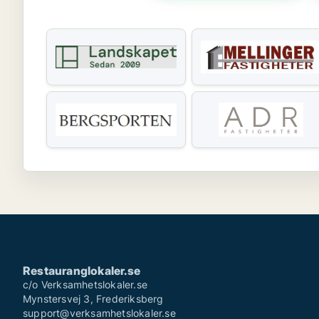
Restauranglokaler.se
c/o Verksamhetslokaler.se
Mynstersvej 3, Frederiksberg
support@verksamhetslokaler.se