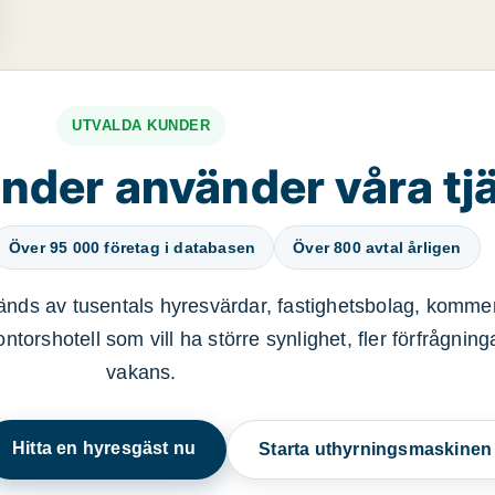
UTVALDA KUNDER
nder använder våra tj
Över 95 000 företag i databasen
Över 800 avtal årligen
nds av tusentals hyresvärdar, fastighetsbolag, kommer
ntorshotell som vill ha större synlighet, fler förfrågnin
vakans.
Hitta en hyresgäst nu
Starta uthyrningsmaskine