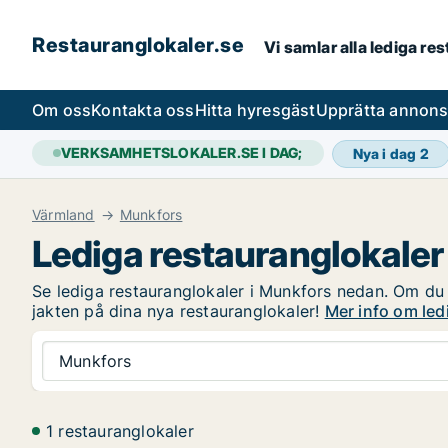
Restauranglokaler.se
Vi samlar alla lediga re
Om oss
Kontakta oss
Hitta hyresgäst
Upprätta annon
VERKSAMHETSLOKALER.SE I DAG;
Nya i dag
2
Värmland
Munkfors
Lediga restauranglokaler
Se lediga restauranglokaler i Munkfors nedan. Om du ä
jakten på dina nya restauranglokaler!
Mer info om led
Munkfors
1 restauranglokaler