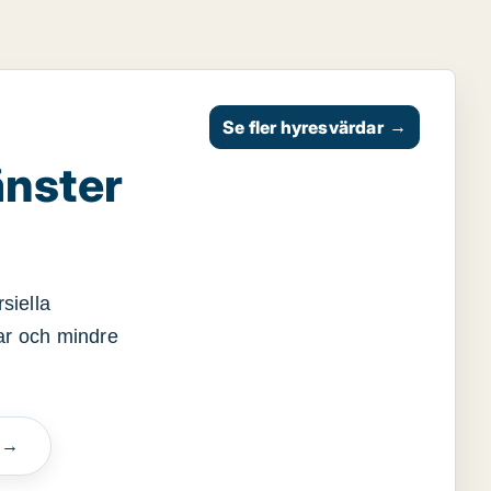
Se fler hyresvärdar
→
änster
siella
gar och mindre
n →