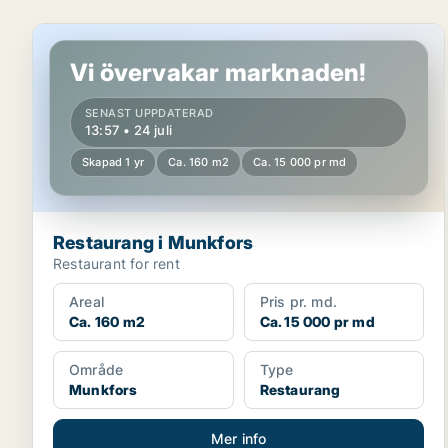
Restaurang i Munkfors
Vi övervakar marknaden!
SENAST UPPDATERAD
13:57 • 24 juli
Skapad 1 yr
Ca. 160 m2
Ca. 15 000 pr md
Restaurang i Munkfors
Restaurant for rent
Areal
Pris pr. md.
Ca. 160 m2
Ca. 15 000 pr md
Område
Type
Munkfors
Restaurang
Mer info