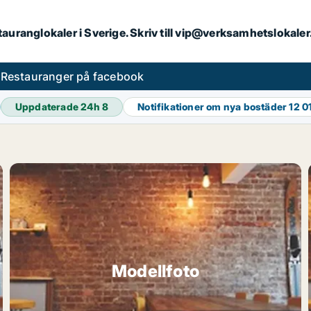
stauranglokaler i Sverige. Skriv till vip@verksamhetslokal
s
Restauranger på facebook
Uppdaterade 24h
8
Notifikationer om nya bostäder
12 0
Modellfoto