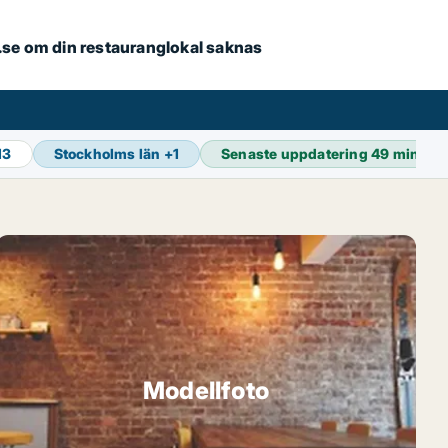
er.se om din restauranglokal saknas
13
Stockholms län
+
1
Senaste uppdatering
49 min se
Modellfoto