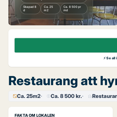
Skapad 8
Ca. 25
Ca. 8 500 pr
d
m2
md
⚡ Se all
Restaurang att hy
Ca. 25m2
Ca. 8 500 kr.
Restaura
FAKTA OM LOKALEN