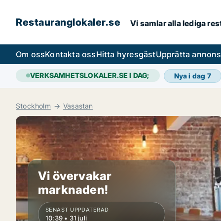
Restauranglokaler.se
Vi samlar alla lediga re
Om oss
Kontakta oss
Hitta hyresgäst
Upprätta annon
VERKSAMHETSLOKALER.SE I DAG;
Nya i dag
7
Stockholm
Vasastan
Vi övervakar
marknaden!
SENAST UPPDATERAD
10:39 • 31 juli