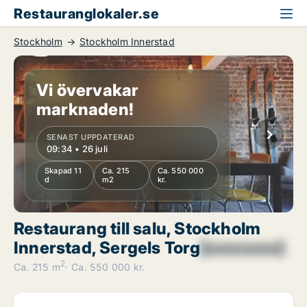
Restauranglokaler.se
Stockholm
Stockholm Innerstad
Vi övervakar
marknaden!
SENAST UPPDATERAD
09:34 • 26 juli
Skapad 11
Ca. 215
Ca. 550 000
d
m2
kr.
Restaurang till salu, Stockholm
Innerstad, Sergels Torg
[xxxxxxxx]
2
Ca. 215 m
Ca. 550 000 kr.